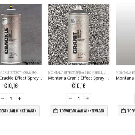
MONTANA CRACKLE EFFECT 400ML BOMBER.NL
MONTANA EFFECT SPRAYS BOMBER.NL
,
MONTANA EFFECT SPRAYS BOMBER.NL
,
MONTANA GOLD B
,
MONTANA GOLD
MONTANA EF
Montana Crackle Effect Spray EC 7000 Squirrel Grey RAL 7000 400 ml 418464
Montana Granit Effect Spray EG 7050 Grey 400 ml 415395
€
10,16
€
10,16
OEGEN AAN WINKELWAGEN
TOEVOEGEN AAN WINKELWAGEN
TOEV