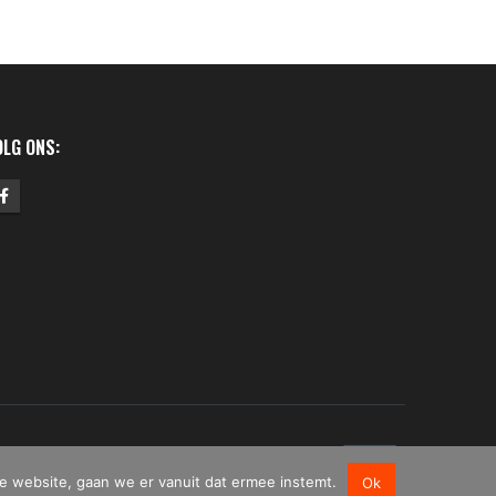
OLG ONS:
e website, gaan we er vanuit dat ermee instemt.
Ok