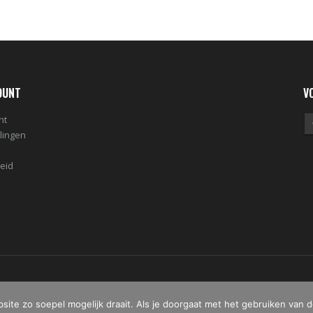
OUNT
V
nt
llingen
leid
n.
te zo soepel mogelijk draait. Als je doorgaat met het gebruiken van d