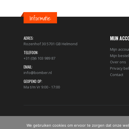
Informatie:
MIJN ACC
ADRES:
Rozenhof 30 5701 GB Helmond
Mijn accou
TELEFOON:
Mijn beste
+31 (0)6 103 989 87
Over ons
EMAIL:
Privacy be
info@bomber.nl
Contact
GEOPEND OP:
Ma t/m Vr 9:00 - 17:00
© Copyright 2019 - 2026 - Bomber.nl. Alle rechten voorbehoude
We gebruiken cookies om ervoor te zorgen dat onze websi