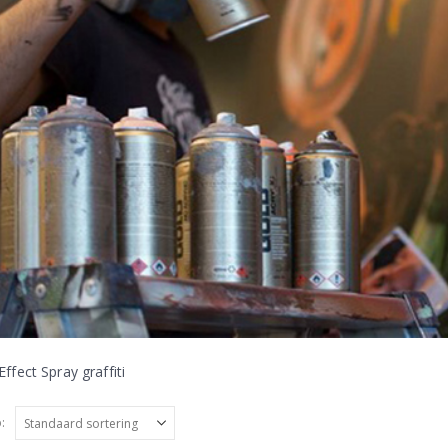
fect Spray graffiti
: