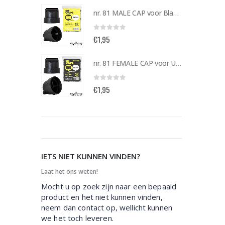
nr. 81 MALE CAP voor Black & Gold cans 105092 per stuk
nr. 81 MALE CAP voor Black & Gold cans 105092 per stuk
0
out of 5
€
1,95
nr. 81 FEMALE CAP voor ULTRAWIDE cans 105093 per stuk
nr. 81 FEMALE CAP voor ULTRAWIDE cans 105093 per stuk
0
out of 5
€
1,95
IETS NIET KUNNEN VINDEN?
Laat het ons weten!
Mocht u op zoek zijn naar een bepaald
product en het niet kunnen vinden,
neem dan contact op, wellicht kunnen
we het toch leveren.