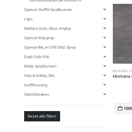
Montana Blanke Lak Bomber.nl
Sparvar Graffiti Spuitbussen
Caps
Markers (sets, kleur, empty)
Sparvar Krijtspray
Sparvar RAL en SPECIALE Spray
Dupli Color RAL
Motip Spuitbussen
Huis & Hobby, RAL
Graffiti overig
Sketchboeken
TOEV
Reset alle filters