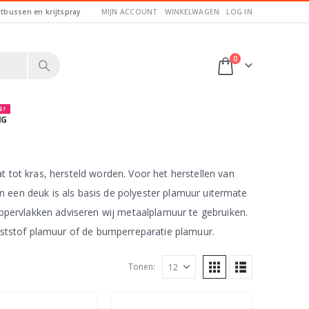
itbussen en krijtspray
MIJN ACCOUNT
WINKELWAGEN
LOG IN
0
 !
NG
 tot kras, hersteld worden. Voor het herstellen van
an een deuk is als basis de polyester plamuur uitermate
oppervlakken adviseren wij metaalplamuur te gebruiken.
nststof plamuur of de bumperreparatie plamuur.
Tonen: