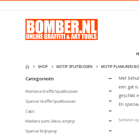
H
SHOP
MOTIP SPUITBUSSEN
MOTIP PLAMUREN BO
Met behul
Categorieën
een gat is
Montana Graffiti Spuitbussen
geschikt 
Sparvar Graffiti Spuitbussen
En specia
Caps
Sorteren op
Markers (sets, kleur, empty)
Sparvar Krijtspray