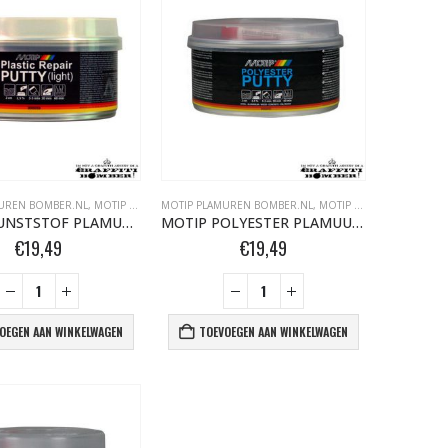
UREN BOMBER.NL
,
MOTIP SPUITBUSSEN
MOTIP PLAMUREN BOMBER.NL
,
MOTIP SPUITBUSSEN
MOTIP KUNSTSTOF PLAMUUR 420GR
MOTIP POLYESTER PLAMUUR 1000GR
€
19,49
€
19,49
OEGEN AAN WINKELWAGEN
TOEVOEGEN AAN WINKELWAGEN