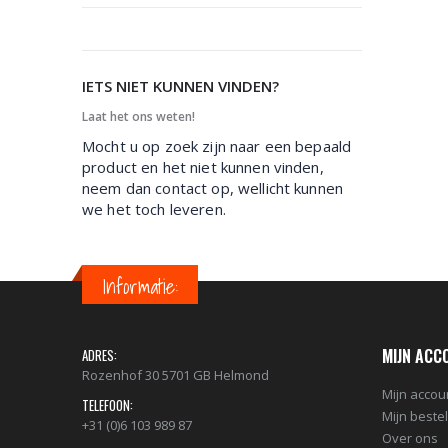
IETS NIET KUNNEN VINDEN?
Laat het ons weten!
Mocht u op zoek zijn naar een bepaald
product en het niet kunnen vinden,
neem dan contact op, wellicht kunnen
we het toch leveren.
Informatie:
MIJN ACC
ADRES:
Rozenhof 30 5701 GB Helmond
Mijn accou
TELEFOON:
Mijn beste
+31 (0)6 103 989 87
Over ons