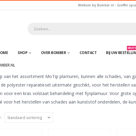
Welkom bij Bomber.nl - Graffiti spu
GRATIS
OME
SHOP
OVER BOMBER
CONTACT
BIJ UW BESTELLI
MBER.NL
p van het assortiment MoTip plamuren, kunnen alle schades, van gat
 de polyester reparatieset uitermate geschikt, voor het herstellen v
en voor een kras volstaat behandeling met fijnplamuur. Voor grote 
al voor het herstellen van schades aan kunststof onderdelen, de ku
: