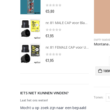
0
out of 5
€
5,80
nr. 81 MALE CAP voor Black & Gold cans 105092 per stuk
nr. 81 MALE CAP voor Black & Gold cans 105092 per stuk
0
out of 5
€
1,95
EMPTY MARKE
nr. 81 FEMALE CAP voor ULTRAWIDE cans 105093 per stuk
nr. 81 FEMALE CAP voor ULTRAWIDE cans 105093 per stuk
0
out of 5
€
1,95
TOEV
IETS NIET KUNNEN VINDEN?
Tonen:
Laat het ons weten!
Mocht u op zoek zijn naar een bepaald