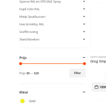
Sparvar RAL en SPECIALE Spray
Dupli Color RAL
Motip Spuitbussen
Huis & Hobby, RAL
Graffiti overig
Sketchboeken
Prijs
EMPTY MARKE
Prijs:
€0
—
€20
Filter
Min.
Max.
prijs
prijs
TOEV
Kleur
Geel