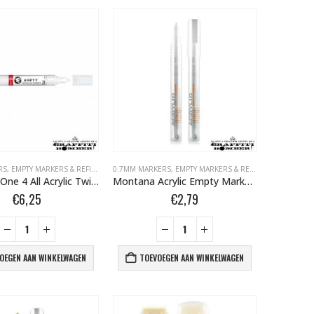
R.NL
RS
,
EMPTY MARKERS & REFILLS
,
MARKERS (SETS, KLEUR, EMPTY)
,
LOSSE TIPS
,
LOSSE TIPS BOMBER.NL
,
LEGE MARKERS + REFILLS + TIPS BOMBER.NL
0.7MM MARKERS
,
MARKERS BOMBER.NL
,
,
EMPTY MARKERS & REFILLS
MARKERS BOMBER.NL
,
MARKERS (SETS
,
LEGE MARKER
Molotow One 4 All Acrylic Twin empty Marker 1,5 – 4 mm TI509060
Montana Acrylic Empty Marker 0.7mm 324734
€
6,25
€
2,79
OEGEN AAN WINKELWAGEN
TOEVOEGEN AAN WINKELWAGEN