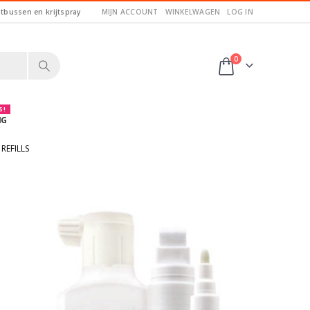
itbussen en krijtspray
MIJN ACCOUNT
WINKELWAGEN
LOG IN
0
 !
NG
REFILLS