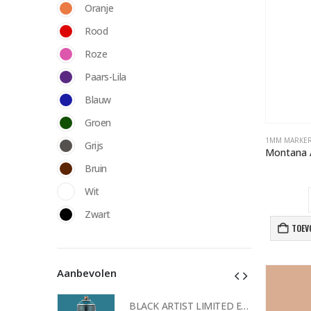
Oranje
Rood
Roze
Paars-Lila
Blauw
Groen
1MM MARKE
Grijs
Bruin
Wit
Zwart
TOEV
Aanbevolen
BLACK ARTIST LIMITED EDITION 29 BLK 6170 Bond Truluv 400ml 107254 NIEUW OP = OP
BLACK ARTIST LIMITED EDITION 29 BLK 6170 Bond Truluv 400ml 107254 NIEUW OP = OP