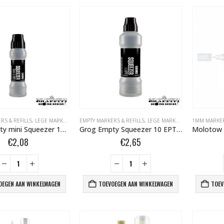
RS & REFILLS
,
LEGE MARKERS + REFILLS + TIPS BOMBER.NL
EMPTY MARKERS & REFILLS
,
,
LOSSE TIPS
LEGE MARKERS + REFILLS + TIPS BOMBER.NL
,
LOSSE TIPS BOMBE
1MM MARKE
Grog Empty mini Squeezer 10 EPT 10 mm Crusher marker 35ml 552955
Grog Empty Squeezer 10 EPT 10 mm Crusher marker 70ml 551125
€
2,08
€
2,65
OEGEN AAN WINKELWAGEN
TOEVOEGEN AAN WINKELWAGEN
TOEV