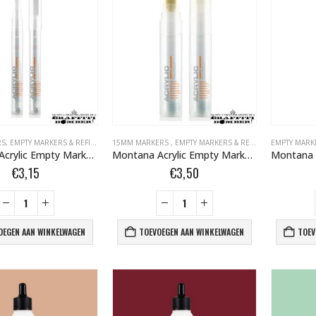
RS
,
EMPTY MARKERS & REFILLS
,
LEGE MARKERS + REFILLS + TIPS BOMBER.NL
15MM MARKERS
,
EMPTY MARKERS & REFILLS
,
MARKERS (SETS
,
LEGE MARKER
EMPTY MARKE
Montana Acrylic Empty Marker 1.0 mm 324734.1
Montana Acrylic Empty Marker 15mm 324055
€
3,15
€
3,50
OEGEN AAN WINKELWAGEN
TOEVOEGEN AAN WINKELWAGEN
TOEV
BLACK ARTIST LIMITED EDITION 29 BLK 6170 Bond Truluv 400ml 107254 NIEUW OP = OP