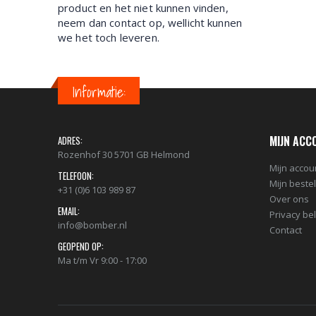
product en het niet kunnen vinden,
neem dan contact op, wellicht kunnen
we het toch leveren.
Informatie:
MIJN ACC
ADRES:
Rozenhof 30 5701 GB Helmond
Mijn accou
TELEFOON:
Mijn beste
+31 (0)6 103 989 87
Over ons
EMAIL:
Privacy be
info@bomber.nl
Contact
GEOPEND OP:
Ma t/m Vr 9:00 - 17:00