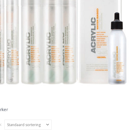
rker
: