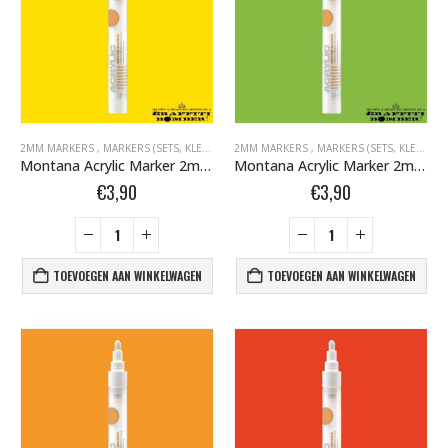
nr. 81 FEMALE CAP voor ULTRAWIDE cans 105093 per stuk
0
out of 5
0
out of 5
€
1,95
€
1,95
2MM MARKERS
,
MARKERS (SETS, KLEUR, EMPTY)
2MM MARKERS
,
MARKERS BOMBER.NL
,
MARKERS (SETS, KLEUR, EMPTY)
,
MONTANA ACR
Montana Acrylic Marker 2mm Fluor Geel F1000 Flash Yellow 346293
Montana Acrylic Marker 2mm Fluor Groen F6000 Acid Green 346347
€
3,90
€
3,90
TOEVOEGEN AAN WINKELWAGEN
TOEVOEGEN AAN WINKELWAGEN