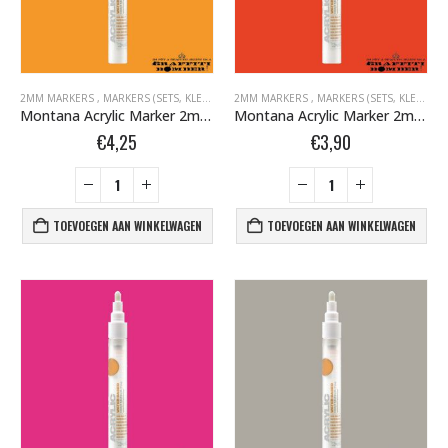
2MM MARKERS
,
MARKERS (SETS, KLEUR, EMPTY)
2MM MARKERS
,
MARKERS BOMBER.NL
,
MARKERS (SETS, KLEUR, EMPTY)
,
MONTANA ACR
Montana Acrylic Marker 2mm Fluor Oranje F2000 Power Orange 346354
Montana Acrylic Marker 2mm Fluor Rood F3000 Fire Red 346309
€
4,25
€
3,90
TOEVOEGEN AAN WINKELWAGEN
TOEVOEGEN AAN WINKELWAGEN