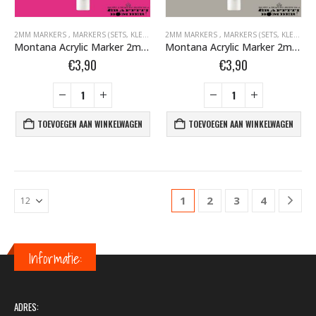
2MM MARKERS
,
MARKERS (SETS, KLEUR, EMPTY)
2MM MARKERS
,
MARKERS BOMBER.NL
,
MARKERS (SETS, KLEUR, EMPTY)
,
MONTANA ACR
Montana Acrylic Marker 2mm Fluor Roze F4000 Gleaming Pink 346316
Montana Acrylic Marker 2mm G7030 Iron Curtain 323102
€
3,90
€
3,90
TOEVOEGEN AAN WINKELWAGEN
TOEVOEGEN AAN WINKELWAGEN
1
2
3
4
Informatie:
ADRES: