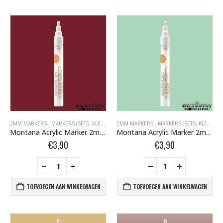
2MM MARKERS
,
MARKERS (SETS, KLEUR, EMPTY)
2MM MARKERS
,
MARKERS BOMBER.NL
,
MARKERS (SETS, KLEUR, EMPTY)
,
MONTANA ACR
Montana Acrylic Marker 2mm 3060 Royal Red 346392
Montana Acrylic Marker 2mm 6120 Malachite Light 346408
€
3,90
€
3,90
TOEVOEGEN AAN WINKELWAGEN
TOEVOEGEN AAN WINKELWAGEN