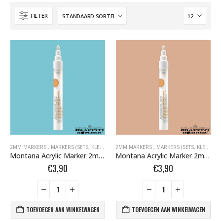
FILTER
2MM MARKERS
,
MARKERS (SETS, KLEUR, EMPTY)
2MM MARKERS
,
MARKERS BOMBER.NL
,
MARKERS (SETS, KLEUR, EMPTY)
,
MONTANA ACR
Montana Acrylic Marker 2mm 100% Cyan 346361
Montana Acrylic Marker 2mm 1430 Make Up 346385
€
3,90
€
3,90
TOEVOEGEN AAN WINKELWAGEN
TOEVOEGEN AAN WINKELWAGEN