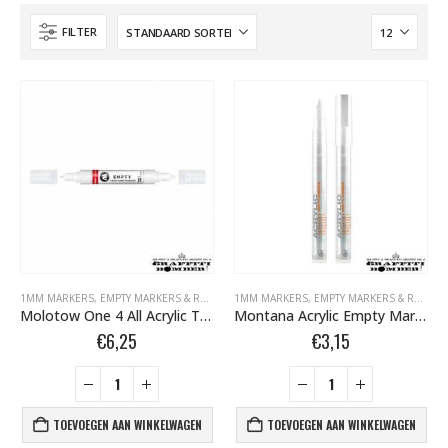
FILTER
1MM MARKERS
,
EMPTY MARKERS & REFILLS
,
1MM MARKERS
LEGE MARKERS + REFILLS + TIPS BOMBER.N
,
EMPTY MARKERS & REFILLS
Molotow One 4 All Acrylic Twin empty Marker 1,5 – 4 mm TI509060
Montana Acrylic Empty Marker 1.0 mm 324734.1
€
6,25
€
3,15
TOEVOEGEN AAN WINKELWAGEN
TOEVOEGEN AAN WINKELWAGEN