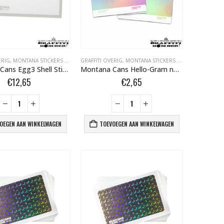
ERIG
,
MONTANA STICKERS BOMBER.NL
GRAFFITI OVERIG
,
MONTANA STICKERS BOMBER.NL
Montana Cans Egg3 Shell Stickers White 50st 505003
Montana Cans Hello-Gram non Egg Shell Stickers 10st 525774
€
12,65
€
2,65
OEGEN AAN WINKELWAGEN
TOEVOEGEN AAN WINKELWAGEN