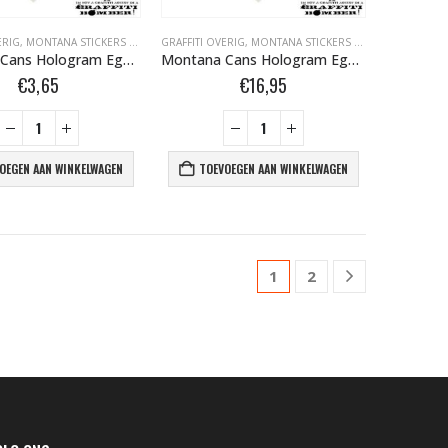
ERIG
,
MONTANA STICKERS BOMBER.NL
GRAFFITI OVERIG
,
MONTANA STICKERS BOMBER.NL
0
out of 5
€
1,95
Montana Cans Hologram Egg2 Shell Stickers 10st 466235
Montana Cans Hologram Egg3 Shell Stickers 50st 466236
€
3,65
€
16,95
OEGEN AAN WINKELWAGEN
TOEVOEGEN AAN WINKELWAGEN
1
2