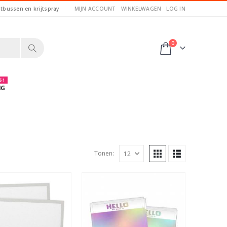
itbussen en krijtspray
MIJN ACCOUNT
WINKELWAGEN
LOG IN
0
 !
NG
Tonen: