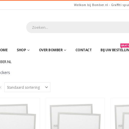
Welkom bij Bomber.nl - Graffiti spu
GRATIS
OME
SHOP
OVER BOMBER
CONTACT
BIJ UW BESTELLI
BER.NL
ickers
: