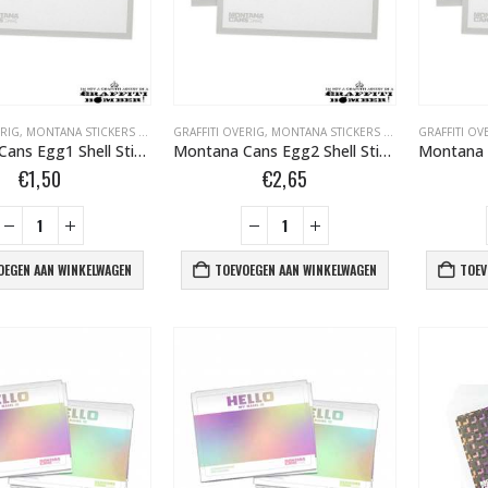
ERIG
,
MONTANA STICKERS BOMBER.NL
GRAFFITI OVERIG
,
MONTANA STICKERS BOMBER.NL
GRAFFITI OV
Montana Cans Egg1 Shell Stickers White 5st 505001
Montana Cans Egg2 Shell Stickers White 10st 505002
€
1,50
€
2,65
OEGEN AAN WINKELWAGEN
TOEVOEGEN AAN WINKELWAGEN
TOEV