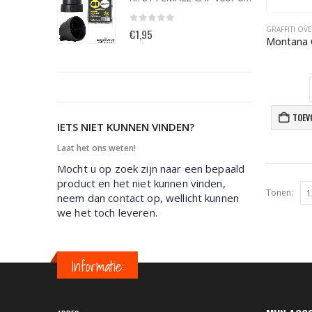
GRAFFITI OV
0
out of 5
€
1,95
TOEV
IETS NIET KUNNEN VINDEN?
Laat het ons weten!
Mocht u op zoek zijn naar een bepaald
product en het niet kunnen vinden,
Tonen:
neem dan contact op, wellicht kunnen
we het toch leveren.
Informatie: