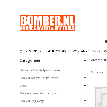
H
SHOP
GRAFFITI OVERIG
MONTANA STICKERS BOM
diverse st
Categorieën
Montana Graffiti Spuitbussen
Sorteren op
Sparvar Graffiti Spuitbussen
Caps
Markers (sets, kleur, empty)
Sparvar Krijtspray