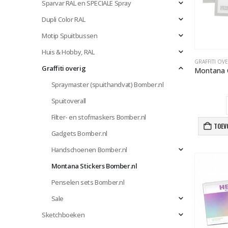
Sparvar RAL en SPECIALE Spray
Dupli Color RAL
Motip Spuitbussen
Huis & Hobby, RAL
GRAFFITI OV
Graffiti overig
Spraymaster (spuithandvat) Bomber.nl
Spuitoverall
Filter- en stofmaskers Bomber.nl
TOEV
Gadgets Bomber.nl
Handschoenen Bomber.nl
Montana Stickers Bomber.nl
Penselen sets Bomber.nl
Sale
Sketchboeken