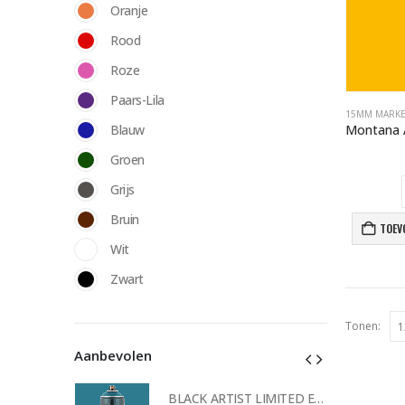
Oranje
Rood
Roze
Paars-Lila
15MM MARK
Blauw
Groen
Grijs
Bruin
TOEV
Wit
Zwart
Tonen:
Aanbevolen
BLACK ARTIST LIMITED EDITION 29 BLK 6170 Bond Truluv 400ml 107254 NIEUW OP = OP
BLACK ARTIST LIMITED EDITION 29 BLK 6170 Bond Truluv 400ml 107254 NIEUW OP = OP