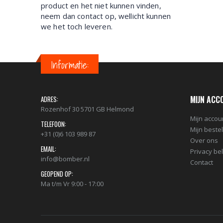
product en het niet kunnen vinden,
neem dan contact op, wellicht kunnen
we het toch leveren.
Informatie:
MIJN ACC
ADRES:
Rozenhof 30 5701 GB Helmond
Mijn accou
TELEFOON:
Mijn beste
+31 (0)6 103 989 87
Over ons
EMAIL:
Privacy be
info@bomber.nl
Contact
GEOPEND OP:
Ma t/m Vr 9:00 - 17:00