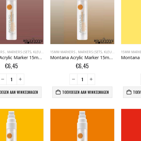
ERS
,
MARKERS (SETS, KLEUR, EMPTY)
15MM MARKERS
,
MARKERS BOMBER.NL
,
MARKERS (SETS, KLEUR, EMPTY)
,
MONTANA ACRYLIC MARKERS 
15MM MARK
,
MARKER
Montana Acrylic Marker 15mm Metallic Copper 371561
Montana Acrylic Marker 15mm Metallic Gold 371493
€
6,45
€
6,45
OEGEN AAN WINKELWAGEN
TOEVOEGEN AAN WINKELWAGEN
TOEV