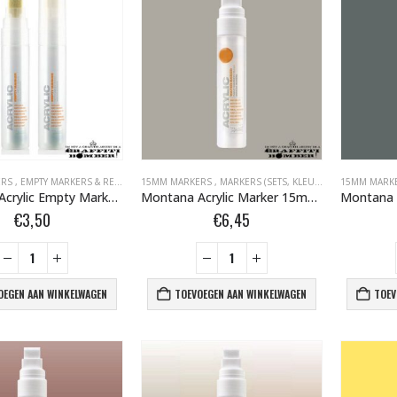
ERS
,
EMPTY MARKERS & REFILLS
,
LEGE MARKERS + REFILLS + TIPS BOMBER.NL
15MM MARKERS
,
MARKERS (SETS, KLEUR, EMPTY)
,
MARKERS (SET
15MM MARK
,
MARKER
Montana Acrylic Empty Marker 15mm 324055
Montana Acrylic Marker 15mm G7030 Iron Curtain 323430
€
3,50
€
6,45
OEGEN AAN WINKELWAGEN
TOEVOEGEN AAN WINKELWAGEN
TOEV