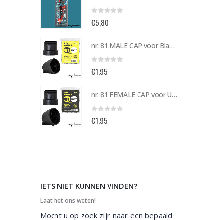
0
out of 5
€
5,80
nr. 81 MALE CAP voor Black & Gold cans 105092 per stuk
nr. 81 MALE CAP voor Black & Gold cans 105092 per stuk
0
out of 5
€
1,95
nr. 81 FEMALE CAP voor ULTRAWIDE cans 105093 per stuk
nr. 81 FEMALE CAP voor ULTRAWIDE cans 105093 per stuk
0
out of 5
€
1,95
IETS NIET KUNNEN VINDEN?
Laat het ons weten!
Mocht u op zoek zijn naar een bepaald