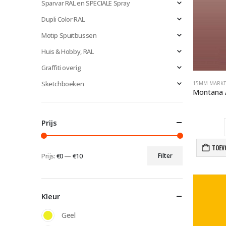
Sparvar RAL en SPECIALE Spray
Dupli Color RAL
Motip Spuitbussen
Huis & Hobby, RAL
Graffiti overig
Sketchboeken
15MM MARK
Prijs
TOEV
Prijs:
€0
—
€10
Filter
Min.
Max.
prijs
prijs
Kleur
Geel