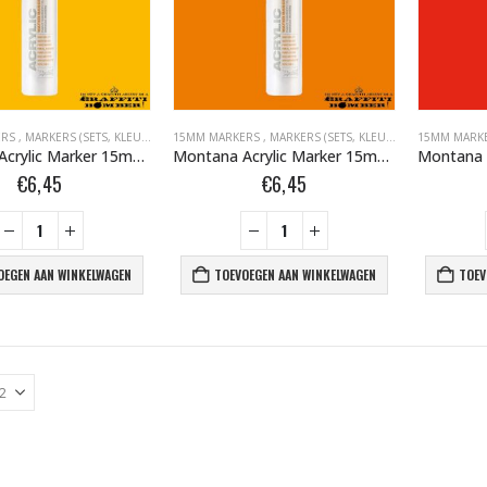
ERS
,
MARKERS (SETS, KLEUR, EMPTY)
15MM MARKERS
,
MARKERS BOMBER.NL
,
MARKERS (SETS, KLEUR, EMPTY)
,
MONTANA ACRYLIC MARKERS 
15MM MARK
,
MARKER
Montana Acrylic Marker 15mm S2000 Orange Light 323140
Montana Acrylic Marker 15mm S2010 Orange 323157
€
6,45
€
6,45
OEGEN AAN WINKELWAGEN
TOEVOEGEN AAN WINKELWAGEN
TOEV
BLACK ARTIST LIMITED EDITION 29 BLK 6170 Bond Truluv 400ml 107254 NIEUW OP = OP