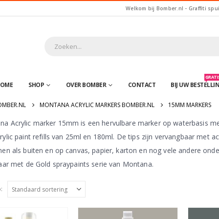
Welkom bij Bomber.nl - Graffiti spu
GRATIS
OME
SHOP
OVER BOMBER
CONTACT
BIJ UW BESTELLI
OMBER.NL
MONTANA ACRYLIC MARKERS BOMBER.NL
15MM MARKERS
a Acrylic marker 15mm is een hervulbare marker op waterbasis met
ylic paint refills van 25ml en 180ml. De tips zijn vervangbaar met ac
nen als buiten en op canvas, papier, karton en nog vele andere onde
baar met de Gold spraypaints serie van Montana.
: