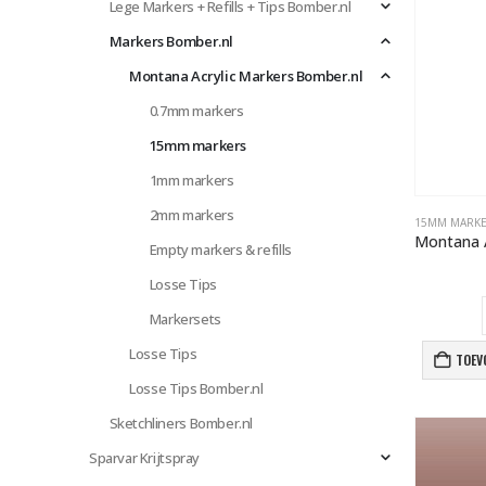
Lege Markers + Refills + Tips Bomber.nl
Markers Bomber.nl
Montana Acrylic Markers Bomber.nl
0.7mm markers
15mm markers
1mm markers
2mm markers
15MM MARK
Empty markers & refills
Losse Tips
Markersets
Losse Tips
TOEV
Losse Tips Bomber.nl
Sketchliners Bomber.nl
Sparvar Krijtspray