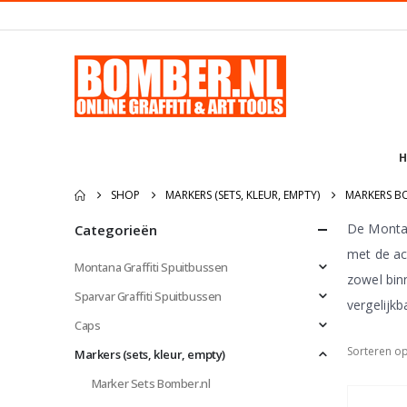
H
SHOP
MARKERS (SETS, KLEUR, EMPTY)
MARKERS B
De Montan
Categorieën
met de acr
Montana Graffiti Spuitbussen
zowel bin
Sparvar Graffiti Spuitbussen
vergelijk
Caps
Sorteren op
Markers (sets, kleur, empty)
Marker Sets Bomber.nl