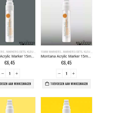
S, KLEUR, EMPTY)
ERS
S BOMBER.NL
,
MARKERS (SETS, KLEUR, EMPTY)
,
MONTANA ACRYLIC MARKERS BOMBER.NL
,
MARKERS BOMBER.NL
15MM MARKERS
,
MARKERS BOMBER.NL
,
MONTANA ACRYLIC MARKERS BOMBER.NL
,
MARKERS (SETS, KLEUR, EMPTY)
,
MONTANA ACRYLIC MARKERS
,
MARKE
,
MONT
Montana Acrylic Marker 15mm G7060 Gravel 323461
Montana Acrylic Marker 15mm M1100 Silver Matt 323423
€
6,45
€
6,45
OEGEN AAN WINKELWAGEN
TOEVOEGEN AAN WINKELWAGEN