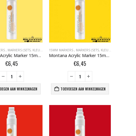
BOMBER.NL
ERS
S BOMBER.NL
,
MARKERS (SETS, KLEUR, EMPTY)
,
MONTANA ACRYLIC MARKERS BOMBER.NL
15MM MARKERS
,
MARKERS BOMBER.NL
,
MARKERS (SETS, KLEUR, EMPTY)
,
MONTANA ACRYLIC MARKERS
,
MARKE
Montana Acrylic Marker 15mm S1000 Yellow Light 323126
Montana Acrylic Marker 15mm S1010 Yellow 323133
€
6,45
€
6,45
OEGEN AAN WINKELWAGEN
TOEVOEGEN AAN WINKELWAGEN