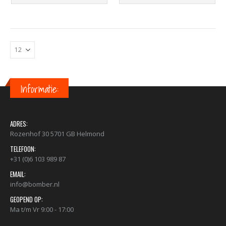
Informatie:
ADRES:
Rozenhof 30 5701 GB Helmond
TELEFOON:
+31 (0)6 103 989 87
EMAIL:
info@bomber.nl
GEOPEND OP:
Ma t/m Vr 9:00 - 17:00