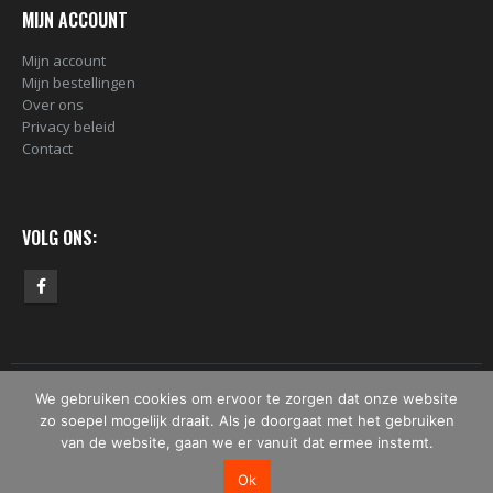
MIJN ACCOUNT
Mijn account
Mijn bestellingen
Over ons
Privacy beleid
Contact
VOLG ONS:
We gebruiken cookies om ervoor te zorgen dat onze website
© Copyright 2019 - 2026 - Bomber.nl. Alle rechten voorbehouden.
zo soepel mogelijk draait. Als je doorgaat met het gebruiken
van de website, gaan we er vanuit dat ermee instemt.
Ok