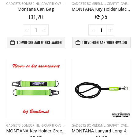
GADGETS BOMBER.NL
,
GRAFFITI OVERIG
GADGETS BOMBER.NL
,
GRAFFITI OVERIG
Montana Can Bag
MONTANA Key Holder Black 100188
€
11,20
€
5,25
TOEVOEGEN AAN WINKELWAGEN
TOEVOEGEN AAN WINKELWAGEN
BLACK ARTIST LIMITED EDITION 29 BLK 6170 Bond Truluv 400ml 107254 NIEUW OP = OP
0
out of 5
0
out of 5
€
5,80
€
5,80
nr. 81 MALE CAP voor Black & Gold cans 105092 per stuk
0
out of 5
0
out of 5
€
1,95
€
1,95
nr. 81 FEMALE CAP voor ULTRAWIDE cans 105093 per stuk
0
out of 5
0
out of 5
€
1,95
€
1,95
GADGETS BOMBER.NL
,
GRAFFITI OVERIG
GADGETS BOMBER.NL
,
GRAFFITI OVERIG
MONTANA Key Holder Green 100189
MONTANA Lanyard Long 494895