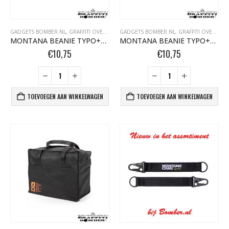
GADGETS BOMBER.NL
,
GRAFFITI OVERIG
,
HANDSCHOENEN BOMBER.NL
GADGETS BOMBER.NL
,
GRAFFITI OVERIG
,
H
MONTANA BEANIE TYPO+LOGO BLACK 457319
MONTANA BEANIE TYPO+LOGO CHARCOAL (GRIJS) 457326
€
10,75
€
10,75
TOEVOEGEN AAN WINKELWAGEN
TOEVOEGEN AAN WINKELWAGEN