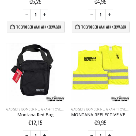
€
5,25
€
4,95
TOEVOEGEN AAN WINKELWAGEN
TOEVOEGEN AAN WINKELWAGEN
GADGETS BOMBER.NL
,
GRAFFITI OVERIG
GADGETS BOMBER.NL
,
GRAFFITI OVERIG
Montana Red Bag
MONTANA REFLECTIVE VEST YELLOW 512285
€
12,15
€
9,95