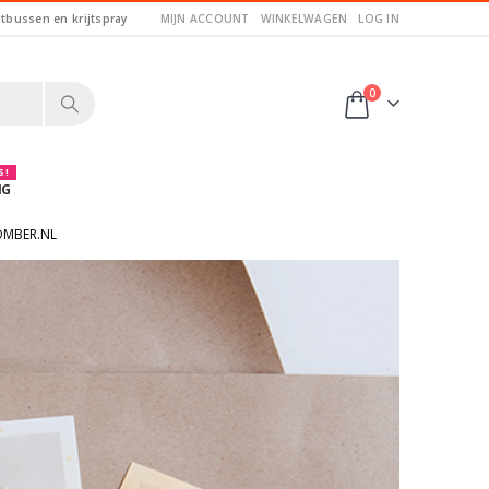
itbussen en krijtspray
MIJN ACCOUNT
WINKELWAGEN
LOG IN
0
 !
NG
OMBER.NL