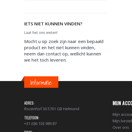
IETS NIET KUNNEN VINDEN?
Laat het ons weten!
Mocht u op zoek zijn naar een bepaald
product en het niet kunnen vinden,
neem dan contact op, wellicht kunnen
we het toch leveren.
Informatie:
MIJN ACC
ADRES:
Rozenhof 30 5701 GB Helmond
Mijn accou
TELEFOON:
Mijn beste
+31 (0)6 103 989 87
Over ons