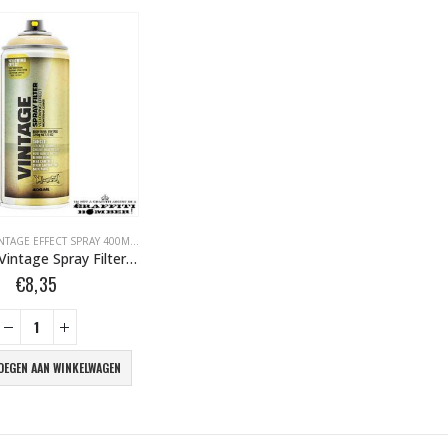
MONTAGE VINTAGE EFFECT SPRAY 400ML BOMBER.NL
,
MONTANA BLANKE LAK BOMBER.NL
,
MONTANA EF
Montana Vintage Spray Filter EV1050 Yellowing Effect 400ml 477041
€
8,35
OEGEN AAN WINKELWAGEN