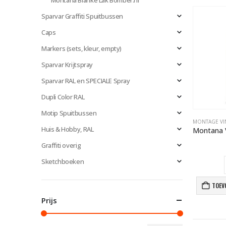
Montana Blanke Lak Bomber.nl
Sparvar Graffiti Spuitbussen
Caps
Markers (sets, kleur, empty)
Sparvar Krijtspray
Sparvar RAL en SPECIALE Spray
Dupli Color RAL
Motip Spuitbussen
Huis & Hobby, RAL
Graffiti overig
Sketchboeken
TOEV
Prijs