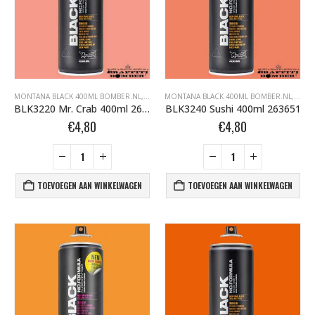
MONTANA BLACK 400ML BOMBER.NL
,
MONTANA BLACK BOMBER.NL
MONTANA BLACK 400ML BOMBER.NL
,
MONTANA GRAFFI
,
MONT
BLK3220 Mr. Crab 400ml 263644
BLK3240 Sushi 400ml 263651
€
4,80
€
4,80
TOEVOEGEN AAN WINKELWAGEN
TOEVOEGEN AAN WINKELWAGEN