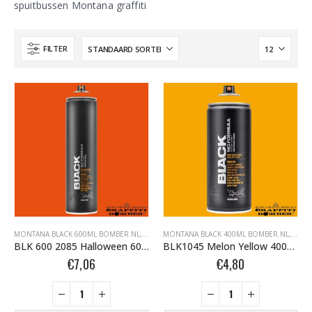
spuitbussen Montana graffiti
FILTER
MONTANA BLACK 600ML BOMBER.NL
,
MONTANA BLACK BOMBER.NL
MONTANA BLACK 400ML BOMBER.NL
,
MONTANA GRAFFI
,
MONT
BLK 600 2085 Halloween 600ml 278310
BLK1045 Melon Yellow 400ml 263484
€
7,06
€
4,80