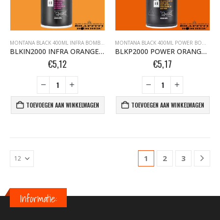
MONTANA BLACK 400ML INFRA BOMBER.NL
,
MONTANA BLACK BOMBER.NL
,
MONTANA G
MONTANA BLACK 400ML POWER BOMBER.NL
BLKIN2000 INFRA ORANGE 400ml 352249
BLKP2000 POWER ORANGE 400ml 352195
€
5,12
€
5,17
TOEVOEGEN AAN WINKELWAGEN
TOEVOEGEN AAN WINKELWAGEN
1
2
3
Informatie: