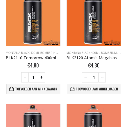
MONTANA BLACK 400ML BOMBER.NL
,
MONTANA BLACK BOMBER.NL
MONTANA BLACK 400ML BOMBER.NL
,
MONTANA GRAFFI
,
MONT
BLK2110 Tomorrow 400ml 321344
BLK2120 Atom’s Megablast 400ml 289965
€
4,80
€
4,80
TOEVOEGEN AAN WINKELWAGEN
TOEVOEGEN AAN WINKELWAGEN