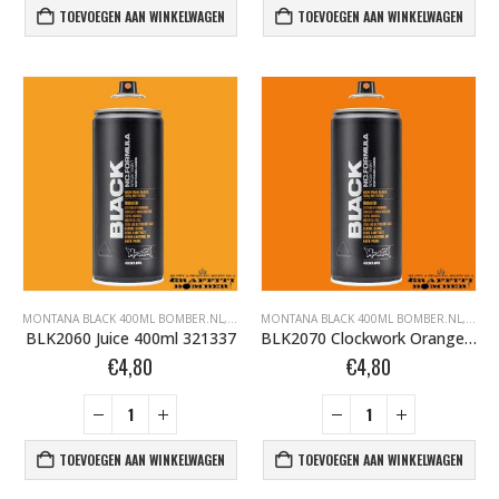
TOEVOEGEN AAN WINKELWAGEN
TOEVOEGEN AAN WINKELWAGEN
MONTANA BLACK 400ML BOMBER.NL
,
MONTANA BLACK BOMBER.NL
MONTANA BLACK 400ML BOMBER.NL
,
MONTANA GRAFFI
,
MONT
BLK2060 Juice 400ml 321337
BLK2070 Clockwork Orange 400ml 263668
€
4,80
€
4,80
BLACK ARTIST LIMITED EDITION 29 BLK 6170 Bond Truluv 400ml 107254 NIEUW OP = OP
TOEVOEGEN AAN WINKELWAGEN
TOEVOEGEN AAN WINKELWAGEN
0
out of 5
0
out of 5
€
5,80
€
5,80