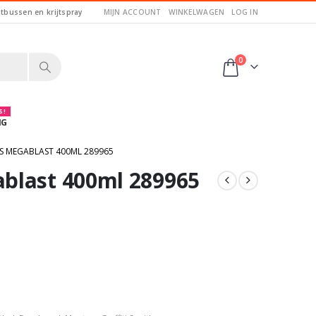
itbussen en krijtspray
MIJN ACCOUNT
WINKELWAGEN
LOG IN
0
 !
NG
S MEGABLAST 400ML 289965
blast 400ml 289965