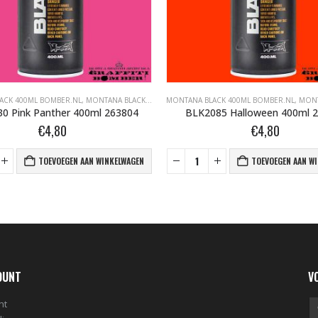
ACK 400ML BOMBER.NL
ANA GRAFFITI SPUITBUSSEN
,
MONTANA BLACK BOMBER.NL
MONTANA BLACK 400ML BOMBER.NL
,
MONTANA GRAFFITI SPUITBUSSEN
,
MONTANA
0 Pink Panther 400ml 263804
BLK2085 Halloween 400ml 
€
4,80
€
4,80
TOEVOEGEN AAN WINKELWAGEN
TOEVOEGEN AAN W
OUNT
V
nt