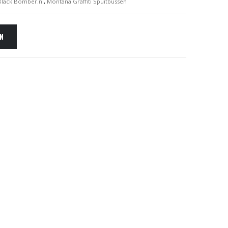
lack Bomber.nl
,
Montana Graffiti Spuitbussen
EN