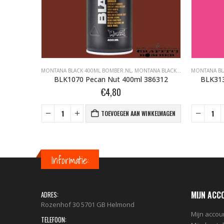
BLACK BOMBER.NL
MONTANA BLACK 400ML BOMBER.NL
,
MONTANA GRAFFITI SPUITBUSSEN
,
MONTANA BLACK BOMBER.NL
MONTANA BL
,
MONT
651
BLK1070 Pecan Nut 400ml 386312
BLK313
€
4,80
NKELWAGEN
TOEVOEGEN AAN WINKELWAGEN
Informatie:
MIJN ACC
ADRES:
Rozenhof 30 5701 GB Helmond
Mijn accou
TELEFOON: