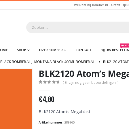
Welkom bij Bomber.nl - Graffiti spu
GRATIS
OME
SHOP
OVER BOMBER
CONTACT
BIJ UW BESTELLI
BLACK BOMBER.NL
,
MONTANA BLACK 400ML BOMBER.NL
BLK2120 ATOM’
BLK2120 Atom’s Mega
( Er zijn nog geen beoordelingen. )
0
out of 5
€
4,80
BLK2120 Atom’s Megablast
Artikelnummer:
289965