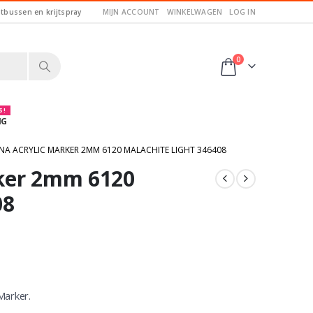
itbussen en krijtspray
MIJN ACCOUNT
WINKELWAGEN
LOG IN
0
 !
NG
A ACRYLIC MARKER 2MM 6120 MALACHITE LIGHT 346408
ker 2mm 6120
08
Marker.