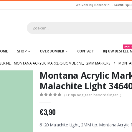
Welkom bij Bomber.nl - Graffiti spu
GRATIS
OME
SHOP
OVER BOMBER
CONTACT
BIJ UW BESTELLI
BER.NL
,
MONTANA ACRYLIC MARKERS BOMBER.NL
,
2MM MARKERS
MONTAN
Montana Acrylic Mar
Malachite Light 3464
( Er zijn nog geen beoordelingen. )
0
out of 5
€
3,90
6120 Malachite Light, 2MM tip. Montana Acrylic 