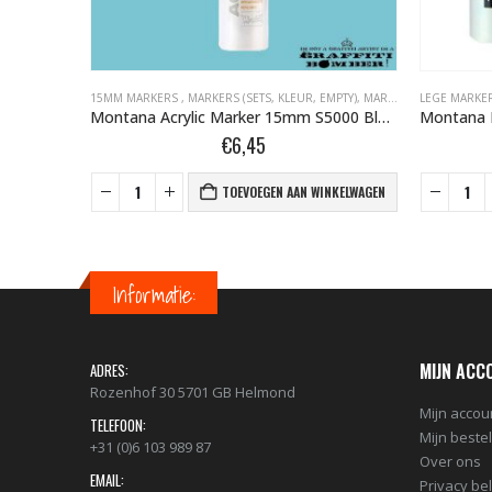
BOMBER.NL
MPTY)
,
MARKERS BOMBER.NL
15MM MARKERS
,
MONTANA ACRYLIC MARKERS BOMBER.NL
,
MARKERS (SETS, KLEUR, EMPTY)
,
MARKERS BOMBER.NL
LEGE MARKER
,
Montana Acrylic Marker 15mm M1100 Silver Matt 323423
Montana Acrylic Marker 15mm S5000 Blue Light 323225
€
6,45
NKELWAGEN
TOEVOEGEN AAN WINKELWAGEN
Informatie:
MIJN ACC
ADRES:
Rozenhof 30 5701 GB Helmond
Mijn accou
TELEFOON:
Mijn beste
+31 (0)6 103 989 87
Over ons
EMAIL:
Privacy be