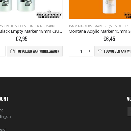
S + REFILLS + TIPS BOMBER.NL
MONTANA ACRYLIC MARKERS BOMBER.NL
,
MARKERS (SETS, KLEUR, EMPTY)
15MM MARKERS
,
MARKERS BOMBER.NL
,
MARKERS (SETS, KLEUR, 
,
MO
Montana Black Empty Marker 18mm Crusher 50ml 337178
€
2,95
€
6,45
TOEVOEGEN AAN WINKELWAGEN
TOEVOEGEN AAN W
OUNT
V
nt
llingen
leid