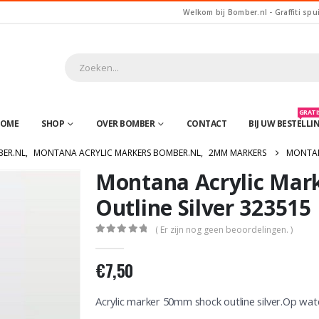
Welkom bij Bomber.nl - Graffiti spu
GRATIS
OME
SHOP
OVER BOMBER
CONTACT
BIJ UW BESTELLI
BER.NL
,
MONTANA ACRYLIC MARKERS BOMBER.NL
,
2MM MARKERS
MONTAN
Montana Acrylic Ma
Outline Silver 323515
( Er zijn nog geen beoordelingen. )
0
out of 5
€
7,50
Acrylic marker 50mm shock outline silver.Op wat