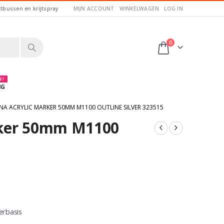
itbussen en krijtspray
MIJN ACCOUNT
WINKELWAGEN
LOG IN
0
 !
NG
A ACRYLIC MARKER 50MM M1100 OUTLINE SILVER 323515
rker 50mm M1100
erbasis