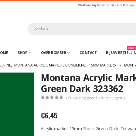
Welkom bij Bomber.nl - Graffiti spu
GRATIS
OME
SHOP
OVER BOMBER
CONTACT
BIJ UW BESTELLI
BER.NL
,
MONTANA ACRYLIC MARKERS BOMBER.NL
,
15MM MARKERS
MONTA
Montana Acrylic Mar
Green Dark 323362
( Er zijn nog geen beoordelingen. )
0
out of 5
€
6,45
Acrylic marker 15mm Shock Green Dark. Op wate