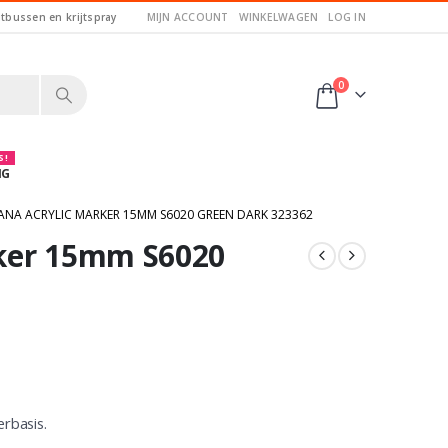
itbussen en krijtspray
MIJN ACCOUNT
WINKELWAGEN
LOG IN
0
 !
NG
NA ACRYLIC MARKER 15MM S6020 GREEN DARK 323362
ker 15mm S6020
rbasis.