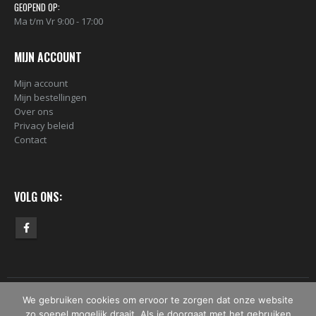
GEOPEND OP:
Ma t/m Vr 9:00 - 17:00
MIJN ACCOUNT
Mijn account
Mijn bestellingen
Over ons
Privacy beleid
Contact
VOLG ONS:
We gebruiken cookies om ervoor te zorgen dat onze website
© Copyright 2019 - 2026 - Bomber.nl. Alle rechten voorbehouden.
zo soepel mogelijk draait. Als je doorgaat met het gebruiken