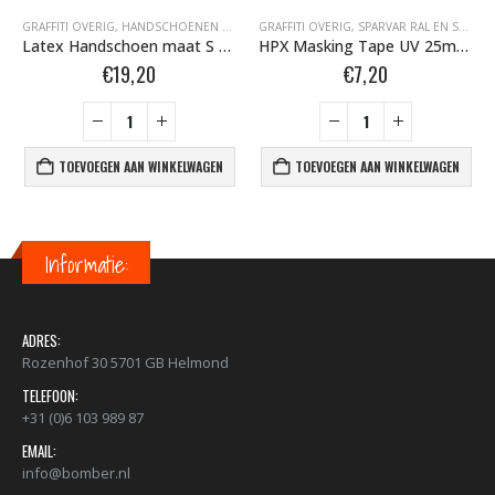
GRAFFITI OVERIG
,
TAPE- EN AFDEKMATERIALEN
,
HANDSCHOENEN BOMBER.NL
GRAFFITI OVERIG
,
LATEX BOMBER.NL
,
SPARVAR RAL EN SPECIALE SPRAY
Latex Handschoen maat S 100st 226960 OP VOORRAAD
HPX Masking Tape UV 25mm MU2550
€
19,20
€
7,20
TOEVOEGEN AAN WINKELWAGEN
TOEVOEGEN AAN WINKELWAGEN
Informatie:
ADRES:
Rozenhof 30 5701 GB Helmond
TELEFOON:
+31 (0)6 103 989 87
EMAIL:
info@bomber.nl