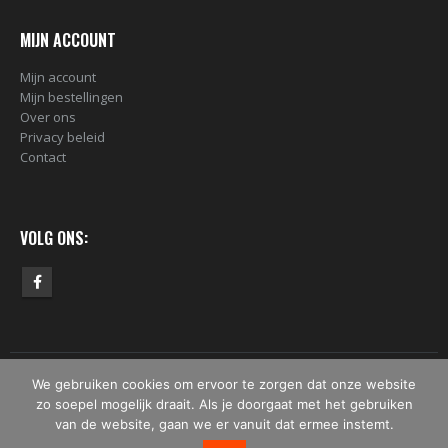
MIJN ACCOUNT
Mijn account
Mijn bestellingen
Over ons
Privacy beleid
Contact
VOLG ONS:
We gebruiken cookies om ervoor te zorgen dat onze website
© Copyright 2019 - 2026 - Bomber.nl. Alle rechten voorbehouden.
zo soepel mogelijk draait. Als je doorgaat met het gebruiken
van de website, gaan we er vanuit dat ermee instemt.