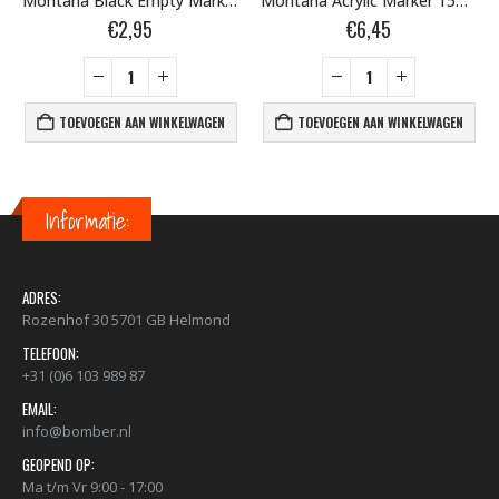
Montana Black Empty Marker 18mm Crusher 50ml 337178
Montana Acrylic Marker 15mm S5020 Blue Dark 323331
€
2,95
€
6,45
TOEVOEGEN AAN WINKELWAGEN
TOEVOEGEN AAN WINKELWAGEN
Informatie:
ADRES:
Rozenhof 30 5701 GB Helmond
TELEFOON:
+31 (0)6 103 989 87
EMAIL:
info@bomber.nl
GEOPEND OP:
Ma t/m Vr 9:00 - 17:00