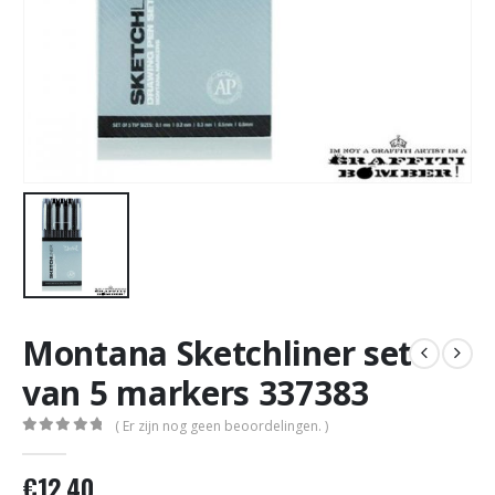
Montana Sketchliner set
van 5 markers 337383
( Er zijn nog geen beoordelingen. )
0
out of 5
€
12,40