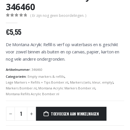
346460
( Er zijn nog geen beoordelingen. )
0
out of 5
€
5,55
De Montana Acrylic Refill is verf op waterbasis en is geschikt
voor zowel binnen als buiten en op canvas, papier, karton en
nog vele andere ondergronden.
Artikelnummer:
346460
Categorieën:
Empty markers & refills
,
Lege Markers + Refills + Tips Bomber.nl
,
Markers (sets, kleur, empty)
,
Markers Bomber.nl
,
Montana Acrylic Markers Bomber.nl
,
Montana Refills Acrylic Bomber.nl
TOEVOEGEN AAN WINKELWAGEN