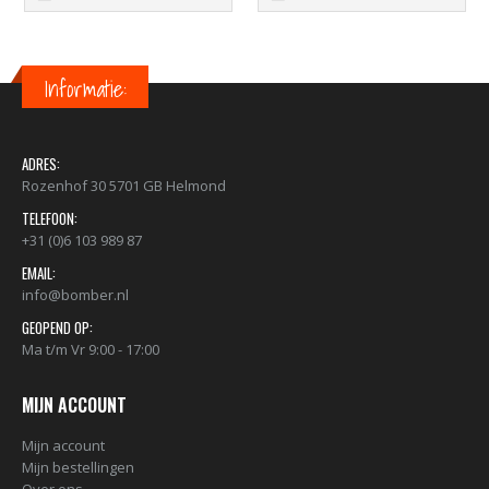
Informatie:
ADRES:
Rozenhof 30 5701 GB Helmond
TELEFOON:
+31 (0)6 103 989 87
EMAIL:
info@bomber.nl
GEOPEND OP:
Ma t/m Vr 9:00 - 17:00
MIJN ACCOUNT
Mijn account
Mijn bestellingen
Over ons