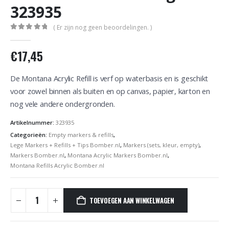
323935
( Er zijn nog geen beoordelingen. )
0
out of 5
€
17,45
De Montana Acrylic Refill is verf op waterbasis en is geschikt
voor zowel binnen als buiten en op canvas, papier, karton en
nog vele andere ondergronden.
Artikelnummer:
323935
Categorieën:
Empty markers & refills
,
Lege Markers + Refills + Tips Bomber.nl
,
Markers (sets, kleur, empty)
,
Markers Bomber.nl
,
Montana Acrylic Markers Bomber.nl
,
Montana Refills Acrylic Bomber.nl
TOEVOEGEN AAN WINKELWAGEN