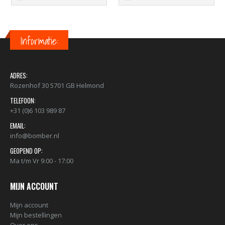
Informatie:
ADRES:
Rozenhof 30 5701 GB Helmond
TELEFOON:
+31 (0)6 103 989 87
EMAIL:
info@bomber.nl
GEOPEND OP:
Ma t/m Vr 9:00 - 17:00
MIJN ACCOUNT
Mijn account
Mijn bestellingen
Over ons