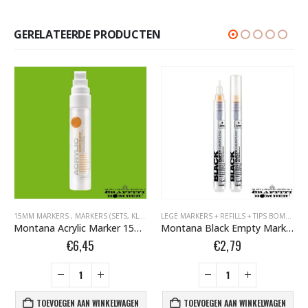
GERELATEERDE PRODUCTEN
 ACRYLIC MARKERS BOMBER.NL
15MM MARKERS
,
MARKERS BOMBER.NL
,
MARKERS (SETS, KLEUR, EMPTY)
,
MONTANA ACRYLIC MARKERS BOMBER.NL
,
MARKERS BOMBER.NL
,
MONTANA AC
LEGE MARKERS + REFILLS + TIPS BOMBER.NL
Montana Acrylic Marker 15mm S6000 Green Light 323348
Montana Black Empty Marker 2mm Round 313172
€
6,45
€
2,79
TOEVOEGEN AAN WINKELWAGEN
TOEVOEGEN AAN WINKELWAGEN