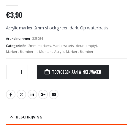
0
out of 5
€
3,90
Acrylic marker 2mm shock green dark. Op waterbasis
Artikelnummer:
323034
Categorieën:
2mm markers
,
Markers (sets, kleur, empty)
,
Markers Bomber.nl
,
Montana Acrylic Markers Bomber.nl
TOEVOEGEN AAN WINKELWAGEN
BESCHRIJVING