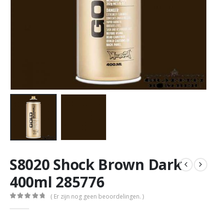
S8020 Shock Brown Dark
400ml 285776
( Er zijn nog geen beoordelingen. )
0
out of 5