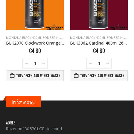
FFITI SPUITBUSSEN
ONTANA BLACK BOMBER.NL
MONTANA BLACK 400ML BOMBER.NL
,
MONTANA GRAFFITI SPUITBUSSEN
,
MONTANA BLACK BOMBER.NL
MONTANA BLACK 400ML BOMBER.NL
,
MONTANA GRAFFI
,
MONT
BLK2070 Clockwork Orange 400ml 263668
BLK3062 Cardinal 400ml 263729
€
4,80
€
4,80
TOEVOEGEN AAN WINKELWAGEN
TOEVOEGEN AAN WINKELWAGEN
Informatie:
ADRES:
Rozenhof 30 5701 GB Helmond