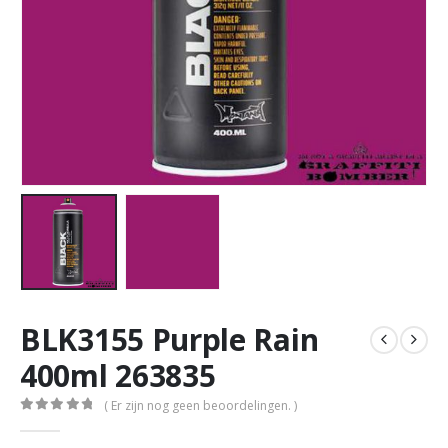
BLK3155 Purple Rain
400ml 263835
( Er zijn nog geen beoordelingen. )
0
out of 5