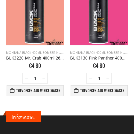
FFITI SPUITBUSSEN
ONTANA BLACK BOMBER.NL
MONTANA BLACK 400ML BOMBER.NL
,
MONTANA GRAFFITI SPUITBUSSEN
,
MONTANA BLACK BOMBER.NL
MONTANA BLACK 400ML BOMBER.NL
,
MONTANA GRAFFI
,
MONT
BLK3220 Mr. Crab 400ml 263644
BLK3130 Pink Panther 400ml 263804
€
4,80
€
4,80
TOEVOEGEN AAN WINKELWAGEN
TOEVOEGEN AAN WINKELWAGEN
Informatie: