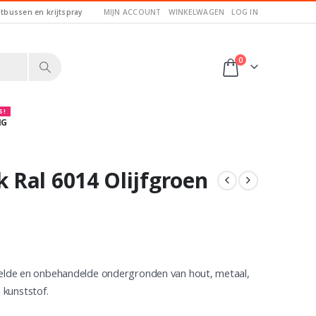
itbussen en krijtspray
MIJN ACCOUNT
WINKELWAGEN
LOG IN
0
 !
NG
Ral 6014 Olijfgroen
elde en onbehandelde ondergronden van hout, metaal,
 kunststof.