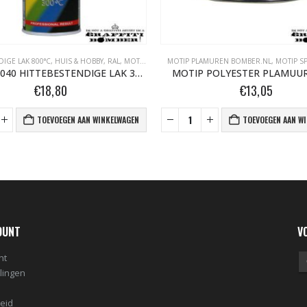
DIGE LAK 800°C
,
HUIS & HOBBY, RAL
,
MOTIP HITTEBESTENDIGE LAK 800°C BOMBER.NL
MOTIP PLAMUREN BOMBER.NL
,
MOTIP S
,
MOT
MOTIP 04040 HITTEBESTENDIGE LAK 300°C 400ML ROOD
MOTIP POLYESTER PLAMUUR
€
18,80
€
13,05
TOEVOEGEN AAN WINKELWAGEN
TOEVOEGEN AAN W
OUNT
V
nt
llingen
leid