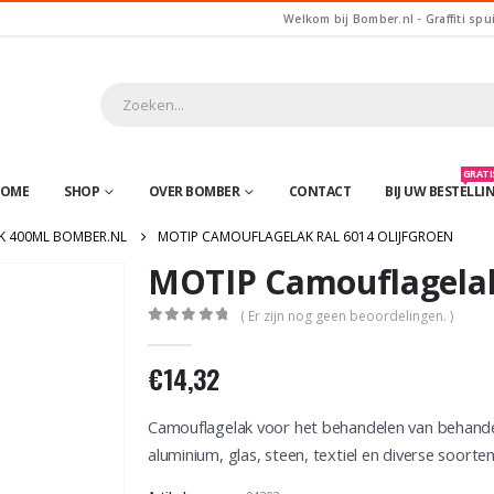
Welkom bij Bomber.nl - Graffiti spu
GRATIS
OME
SHOP
OVER BOMBER
CONTACT
BIJ UW BESTELLI
K 400ML BOMBER.NL
MOTIP CAMOUFLAGELAK RAL 6014 OLIJFGROEN
MOTIP Camouflagelak 
( Er zijn nog geen beoordelingen. )
0
out of 5
€
14,32
Camouflagelak voor het behandelen van behand
aluminium, glas, steen, textiel en diverse soorten