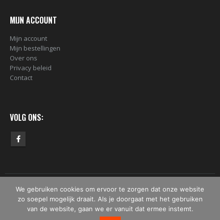
MIJN ACCOUNT
Mijn account
Mijn bestellingen
Over ons
Privacy beleid
Contact
VOLG ONS:
We gebruiken cookies om ervoor te zorgen dat onze website
© Copyright 2019 - 2026 - Bomber.nl. Alle rechten voorbehouden.
zo soepel mogelijk draait. Als je doorgaat met het gebruiken
van de website, gaan we er vanuit dat ermee instemt.