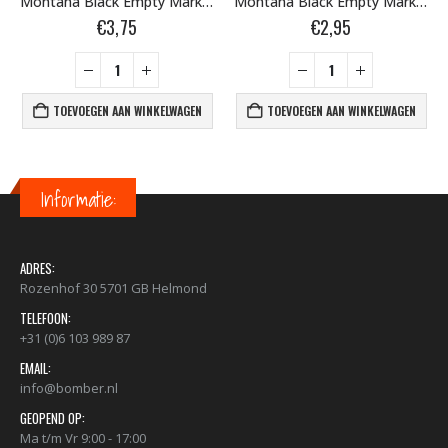
Montana Black Empty Marker 8mm Round 283512
Montana Black Empty Marker 18mm Crusher 50ml 337178
€
3,75
€
2,95
TOEVOEGEN AAN WINKELWAGEN
TOEVOEGEN AAN WINKELWAGEN
Informatie:
ADRES:
Rozenhof 30 5701 GB Helmond
TELEFOON:
+31 (0)6 103 989 87
EMAIL:
info@bomber.nl
GEOPEND OP:
Ma t/m Vr 9:00 - 17:00