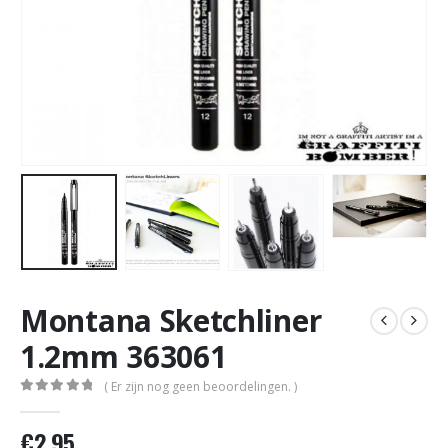
Montana Sketchliner
1.2mm 363061
( Er zijn nog geen beoordelingen. )
0
out of 5
€
2,95