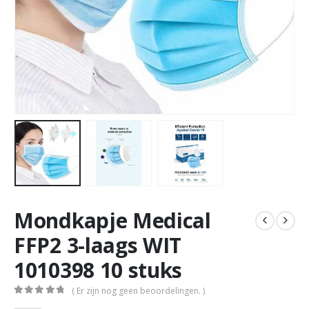
Mondkapje Medical
FFP2 3-laags WIT
1010398 10 stuks
( Er zijn nog geen beoordelingen. )
0
out of 5