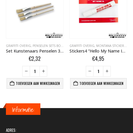
GRAFFITI OVERIG
,
PENSELEN SETS BOMBER.NL
GRAFFITI OVERIG
,
MONTANA STICKERS BOMBER.NL
Set Kunstenaars Penselen 3 stuks 82610299
Stickers4 “Hello My Name Is” 9×12 cm 100st met Red Marker 448624
€
2,32
€
4,95
TOEVOEGEN AAN WINKELWAGEN
TOEVOEGEN AAN WINKELWAGEN
Informatie:
ADRES: