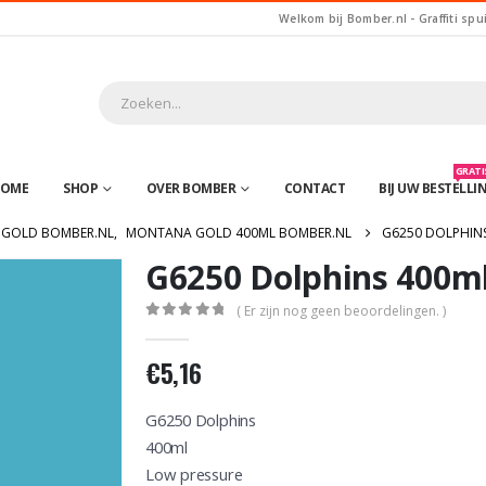
Welkom bij Bomber.nl - Graffiti spu
GRATIS
OME
SHOP
OVER BOMBER
CONTACT
BIJ UW BESTELLI
GOLD BOMBER.NL
,
MONTANA GOLD 400ML BOMBER.NL
G6250 DOLPHINS
G6250 Dolphins 400m
( Er zijn nog geen beoordelingen. )
0
out of 5
€
5,16
G6250 Dolphins
400ml
Low pressure