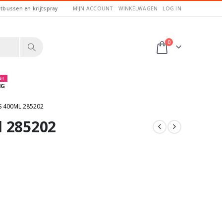
itbussen en krijtspray
MIJN ACCOUNT
WINKELWAGEN
LOG IN
0
 !
NG
 400ML 285202
l 285202