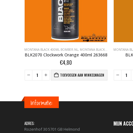
BLACK BOMBER.NL
MONTANA BLACK 400ML BOMBER.NL
,
MONTANA GRAFFITI SPUITBUSSEN
,
MONTANA BLACK BOMBER.NL
MONTANA BL
,
MONT
63828
BLK2070 Clockwork Orange 400ml 263668
BLK
€
4,80
NKELWAGEN
TOEVOEGEN AAN WINKELWAGEN
Informatie:
MIJN ACC
ADRES:
Rozenhof 30 5701 GB Helmond