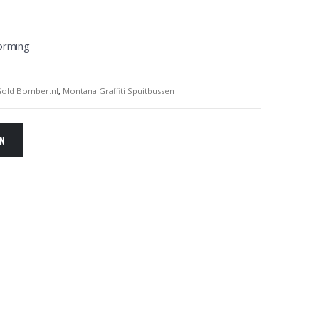
orming
old Bomber.nl
,
Montana Graffiti Spuitbussen
EN