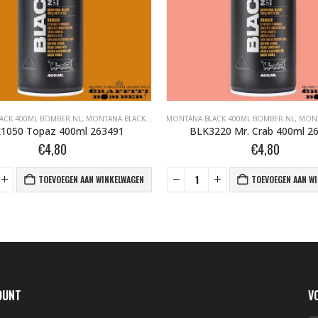
ACK 400ML BOMBER.NL
ANA GRAFFITI SPUITBUSSEN
,
MONTANA BLACK BOMBER.NL
MONTANA BLACK 400ML BOMBER.NL
,
MONTANA GRAFFITI SPUITBUSSEN
,
MONTANA
1050 Topaz 400ml 263491
BLK3220 Mr. Crab 400ml 2
€
4,80
€
4,80
TOEVOEGEN AAN WINKELWAGEN
TOEVOEGEN AAN W
OUNT
V