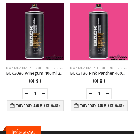
FFITI SPUITBUSSEN
ONTANA BLACK BOMBER.NL
MONTANA BLACK 400ML BOMBER.NL
,
MONTANA GRAFFITI SPUITBUSSEN
,
MONTANA BLACK BOMBER.NL
MONTANA BLACK 400ML BOMBER.NL
,
MONTANA GRAFFI
,
MONT
BLK3080 Winegum 400ml 263743
BLK3130 Pink Panther 400ml 263804
€
4,80
€
4,80
TOEVOEGEN AAN WINKELWAGEN
TOEVOEGEN AAN WINKELWAGEN
Informatie: