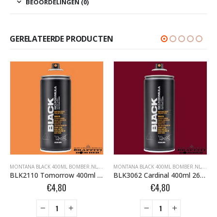
BEOORDELINGEN (0)
GERELATEERDE PRODUCTEN
FFITI SPUITBUSSEN
ONTANA BLACK BOMBER.NL
MONTANA BLACK 400ML BOMBER.NL
,
MONTANA GRAFFITI SPUITBUSSEN
,
MONTANA BLACK BOMBER.NL
MONTANA BLACK 400ML BOMBER.NL
,
MONTANA GRAFFI
,
MONT
BLK2110 Tomorrow 400ml 321344
BLK3062 Cardinal 400ml 263729
€
4,80
€
4,80