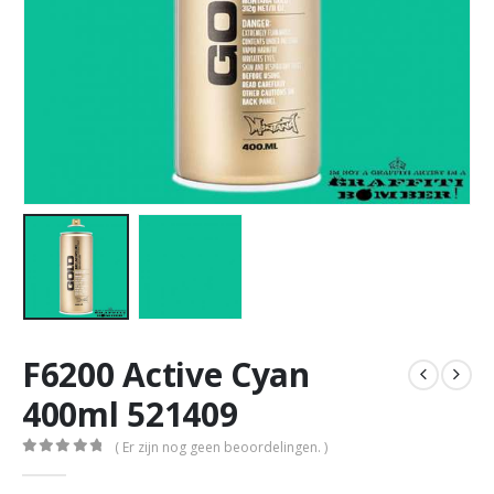
F6200 Active Cyan
400ml 521409
( Er zijn nog geen beoordelingen. )
0
out of 5