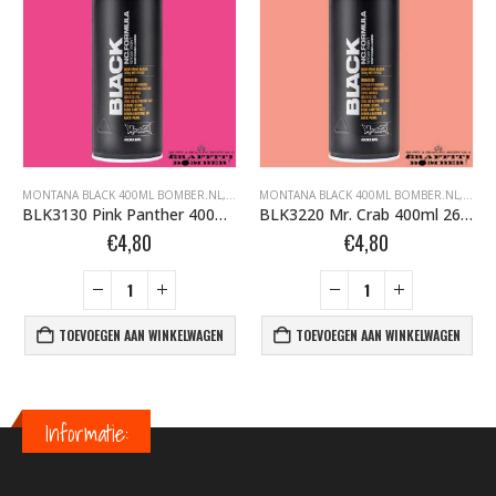
FFITI SPUITBUSSEN
ONTANA BLACK BOMBER.NL
MONTANA BLACK 400ML BOMBER.NL
,
MONTANA GRAFFITI SPUITBUSSEN
,
MONTANA BLACK BOMBER.NL
MONTANA BLACK 400ML BOMBER.NL
,
MONTANA GRAFFI
,
MONT
BLK3130 Pink Panther 400ml 263804
BLK3220 Mr. Crab 400ml 263644
€
4,80
€
4,80
TOEVOEGEN AAN WINKELWAGEN
TOEVOEGEN AAN WINKELWAGEN
Informatie: