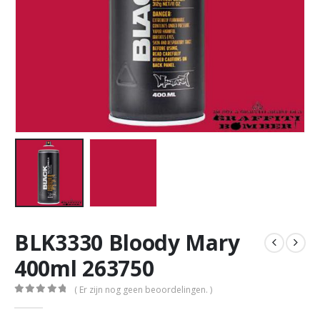
BLK3330 Bloody Mary
400ml 263750
( Er zijn nog geen beoordelingen. )
0
out of 5