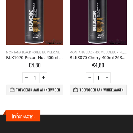
FFITI SPUITBUSSEN
ONTANA BLACK BOMBER.NL
MONTANA BLACK 400ML BOMBER.NL
,
MONTANA GRAFFITI SPUITBUSSEN
,
MONTANA BLACK BOMBER.NL
MONTANA BLACK 400ML BOMBER.NL
,
MONTANA GRAFFI
,
MONT
BLK1070 Pecan Nut 400ml 386312
BLK3070 Cherry 400ml 263736
€
4,80
€
4,80
TOEVOEGEN AAN WINKELWAGEN
TOEVOEGEN AAN WINKELWAGEN
Informatie: