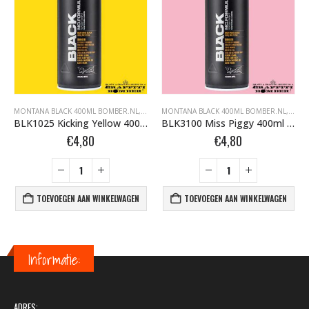
FFITI SPUITBUSSEN
ONTANA BLACK BOMBER.NL
MONTANA BLACK 400ML BOMBER.NL
,
MONTANA GRAFFITI SPUITBUSSEN
,
MONTANA BLACK BOMBER.NL
MONTANA BLACK 400ML BOMBER.NL
,
MONTANA GRAFFI
,
MONT
BLK1025 Kicking Yellow 400ml 263460
BLK3100 Miss Piggy 400ml 263781
€
4,80
€
4,80
TOEVOEGEN AAN WINKELWAGEN
TOEVOEGEN AAN WINKELWAGEN
Informatie:
ADRES: