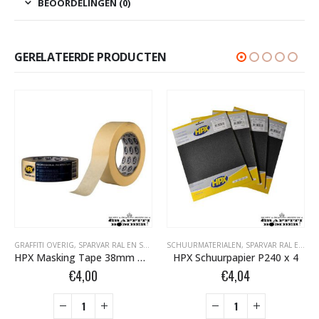
BEOORDELINGEN (0)
GERELATEERDE PRODUCTEN
GRAFFITI OVERIG
,
TAPE- EN AFDEKMATERIALEN
,
SPARVAR RAL EN SPECIALE SPRAY
SCHUURMATERIALEN
,
TAPE- EN AFDEKMATERIALEN
,
SPARVAR RAL EN SPECIALE SPRAY
HPX Masking Tape 38mm MA3850
HPX Schuurpapier P240 x 4
€
4,00
€
4,04