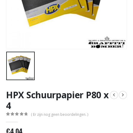
HPX Schuurpapier P80 x
4
( Er zijn nog geen beoordelingen. )
0
out of 5
€
4,04