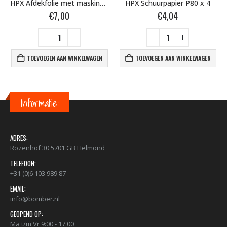
HPX Afdekfolie met masking tape 2700mm X 16m PM270016
HPX Schuurpapier P80 x 4
€
7,00
€
4,04
TOEVOEGEN AAN WINKELWAGEN
TOEVOEGEN AAN WINKELWAGEN
Informatie:
ADRES:
Rozenhof 30 5701 GB Helmond
TELEFOON:
+31 (0)6 103 989 87
EMAIL:
info@bomber.nl
GEOPEND OP:
Ma t/m Vr 9:00 - 17:00