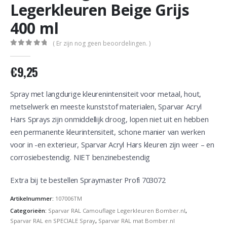
Legerkleuren Beige Grijs
400 ml
( Er zijn nog geen beoordelingen. )
0
out of 5
€
9,25
Spray met langdurige kleurenintensiteit voor metaal, hout,
metselwerk en meeste kunststof materialen, Sparvar Acryl
Hars Sprays zijn onmiddellijk droog, lopen niet uit en hebben
een permanente kleurintensiteit, schone manier van werken
voor in -en exterieur, Sparvar Acryl Hars kleuren zijn weer – en
corrosiebestendig. NIET benzinebestendig
Extra bij te bestellen Spraymaster Profi 703072
Artikelnummer:
107006TM
Categorieën:
Sparvar RAL Camouflage Legerkleuren Bomber.nl
,
Sparvar RAL en SPECIALE Spray
,
Sparvar RAL mat Bomber.nl