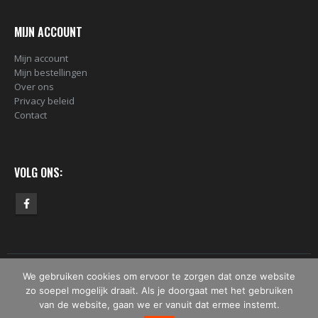
MIJN ACCOUNT
Mijn account
Mijn bestellingen
Over ons
Privacy beleid
Contact
VOLG ONS:
We gebruiken cookies om ervoor te zorgen dat onze website
© Copyright 2019 - 2026 - Bomber.nl. Alle rechten voorbehouden.
zo soepel mogelijk draait. Als je doorgaat met het gebruiken
van de website, gaan we er vanuit dat ermee instemt.