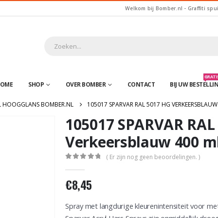
Welkom bij Bomber.nl - Graffiti spu
GRATIS
OME
SHOP
OVER BOMBER
CONTACT
BIJ UW BESTELLI
L HOOGGLANS BOMBER.NL
105017 SPARVAR RAL 5017 HG VERKEERSBLAUW
105017 SPARVAR RAL
Verkeersblauw 400 m
( Er zijn nog geen beoordelingen. )
0
out of 5
€
8,45
Spray met langdurige kleurenintensiteit voor me