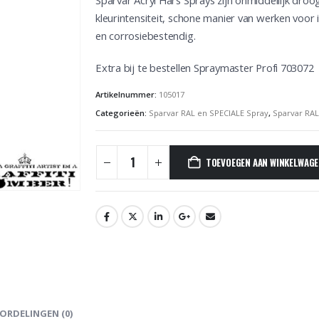
Sparvar Acryl Hars Sprays zijn onmiddellijk dro
kleurintensiteit, schone manier van werken voor i
en corrosiebestendig.
Extra bij te bestellen Spraymaster Profi 703072
Artikelnummer:
105017
Categorieën:
Sparvar RAL en SPECIALE Spray
,
Sparvar RA
TOEVOEGEN AAN WINKELWAG
ORDELINGEN (0)