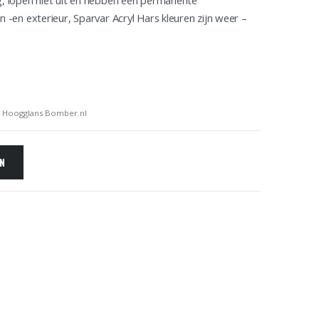
og, lopen niet uit en hebben een permanente
n -en exterieur, Sparvar Acryl Hars kleuren zijn weer –
L Hoogglans Bomber.nl
EN