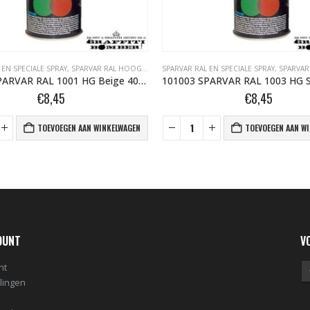
 EN SPECIALE SPRAY
,
SPARVAR RAL HOOGGLANS BOMBER.NL
SPARVAR RAL EN SPECIALE SPRAY
,
SPARVAR RAL H
101001 SPARVAR RAL 1001 HG Beige 400 ml
€
8,45
€
8,45
TOEVOEGEN AAN WINKELWAGEN
TOEVOEGEN AAN W
OUNT
V
nt
llingen