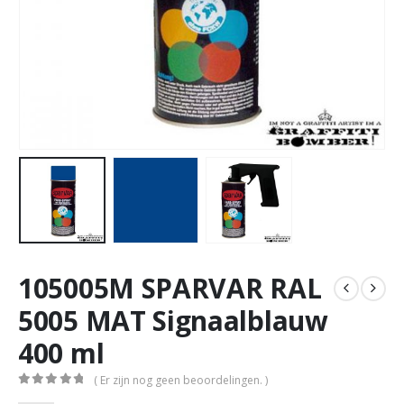
105005M SPARVAR RAL
5005 MAT Signaalblauw
400 ml
( Er zijn nog geen beoordelingen. )
0
out of 5