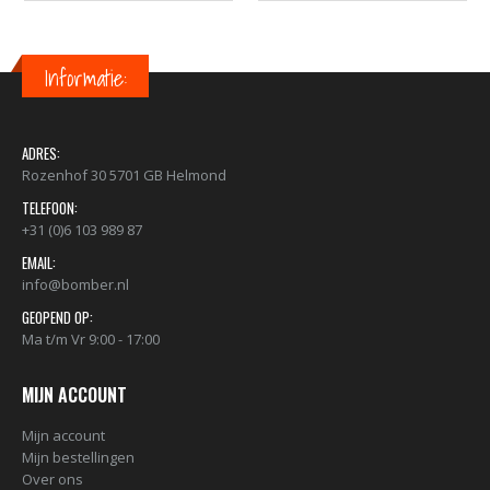
Informatie:
ADRES:
Rozenhof 30 5701 GB Helmond
TELEFOON:
+31 (0)6 103 989 87
EMAIL:
info@bomber.nl
GEOPEND OP:
Ma t/m Vr 9:00 - 17:00
MIJN ACCOUNT
Mijn account
Mijn bestellingen
Over ons