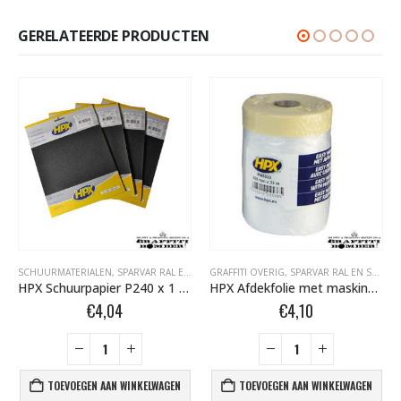
GERELATEERDE PRODUCTEN
SCHUURMATERIALEN
,
TAPE- EN AFDEKMATERIALEN
,
SPARVAR RAL EN SPECIALE SPRAY
GRAFFITI OVERIG
,
SPARVAR RAL EN SPECIALE SPRAY
HPX Schuurpapier P240 x 1 / P400 x 2 / P600 x 1
HPX Afdekfolie met masking tape 550mm X 33m PM5533
€
4,04
€
4,10
TOEVOEGEN AAN WINKELWAGEN
TOEVOEGEN AAN WINKELWAGEN