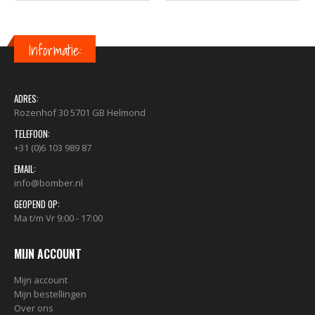
Informatie:
ADRES:
Rozenhof 30 5701 GB Helmond
TELEFOON:
+31 (0)6 103 989 87
EMAIL:
info@bomber.nl
GEOPEND OP:
Ma t/m Vr 9:00 - 17:00
MIJN ACCOUNT
Mijn account
Mijn bestellingen
Over ons