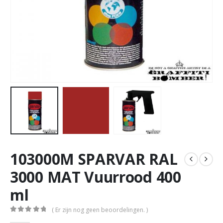
103000M SPARVAR RAL
3000 MAT Vuurrood 400
ml
( Er zijn nog geen beoordelingen. )
0
out of 5