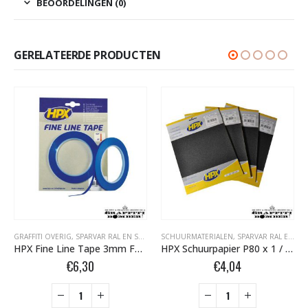
BEOORDELINGEN (0)
GERELATEERDE PRODUCTEN
GRAFFITI OVERIG
,
TAPE- EN AFDEKMATERIALEN
,
SPARVAR RAL EN SPECIALE SPRAY
SCHUURMATERIALEN
,
TAPE- EN AFDEKMATERIALEN
,
SPARVAR RAL EN SPECIALE SPRAY
HPX Fine Line Tape 3mm FL0333
HPX Schuurpapier P80 x 1 / P120 x 2 / P180 x 1
€
6,30
€
4,04