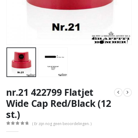
nr.21 422799 Flatjet
Wide Cap Red/Black (12
st.)
( Er zijn nog geen beoordelingen. )
0
out of 5