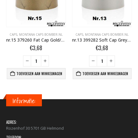
L
CAPS
,
MONTANA CAPS BOMBER.NL
CAPS
,
MONTANA CAPS BOMBER.NL
nr.15 379260 Fat Cap Gold/Black (12 st.)
nr.13 399282 Soft Cap Grey/Blue (12 st.)
€
3,68
€
3,68
TOEVOEGEN AAN WINKELWAGEN
TOEVOEGEN AAN WINKELWAGEN
Informatie:
ADRES:
Rozenhof 30 5701 GB Helmond
TELEFOON: