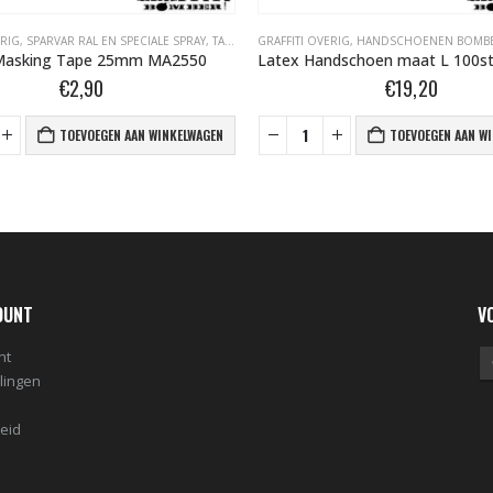
ERIG
,
SPARVAR RAL EN SPECIALE SPRAY
,
TAPE- EN AFDEKMATERIALEN
GRAFFITI OVERIG
,
HANDSCHOENEN BOMBE
Masking Tape 25mm MA2550
€
2,90
€
19,20
TOEVOEGEN AAN WINKELWAGEN
TOEVOEGEN AAN W
OUNT
V
nt
llingen
leid