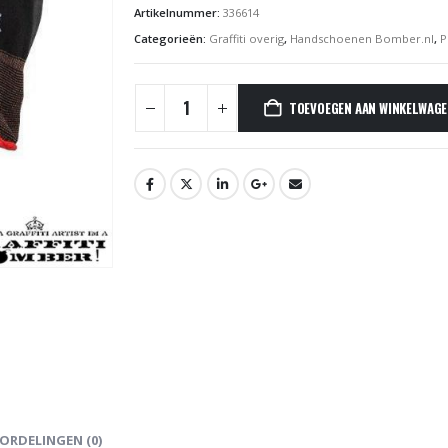
Artikelnummer:
336614
Categorieën:
Graffiti overig
,
Handschoenen Bomber.nl
,
P
TOEVOEGEN AAN WINKELWAG
ORDELINGEN (0)