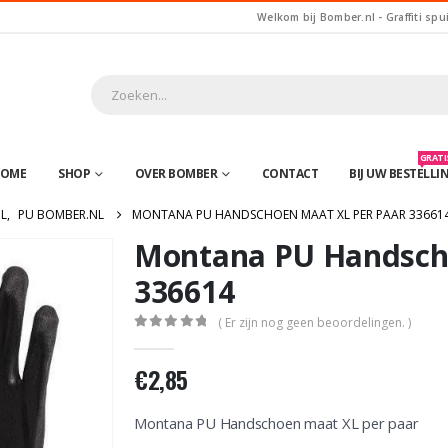
Welkom bij Bomber.nl - Graffiti spu
GRATIS
OME
SHOP
OVER BOMBER
CONTACT
BIJ UW BESTELLI
L
,
PU BOMBER.NL
MONTANA PU HANDSCHOEN MAAT XL PER PAAR 33661
Montana PU Handscho
336614
( Er zijn nog geen beoordelingen. )
0
out of 5
€
2,85
Montana PU Handschoen maat XL per paar