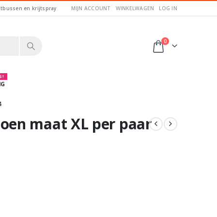
itbussen en krijtspray
MIJN ACCOUNT
WINKELWAGEN
LOG IN
0
 !
NG
4
en maat XL per paar