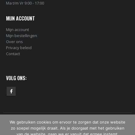
Ma t/m Vr 9:00 - 17:00
MIJN ACCOUNT
Mijn account
Mijn bestellingen
Over ons
Privacy beleid
Contact
VOLG ONS:
We gebruiken cookies om ervoor te zorgen dat onze website
© Copyright 2019 - 2026 - Bomber.nl. Alle rechten voorbehouden.
zo soepel mogelijk draait. Als je doorgaat met het gebruiken
van de website, gaan we er vanuit dat ermee instemt.