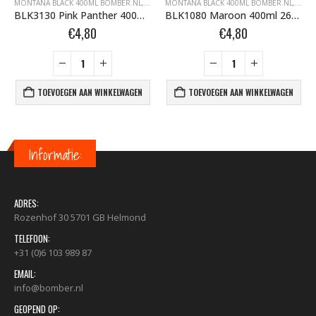
FFITI SPUITBUSSEN
ONTANA BLACK BOMBER.NL
MONTANA BLACK 400ML BOMBER.NL
,
MONTANA GRAFFITI SPUITBUSSEN
,
MONTANA BLACK BOMBER.NL
MONTANA BLACK 400ML BOMBER.NL
,
MONTANA GRAFFI
,
MONT
BLK3130 Pink Panther 400ml 263804
BLK1080 Maroon 400ml 263514
€
4,80
€
4,80
TOEVOEGEN AAN WINKELWAGEN
TOEVOEGEN AAN WINKELWAGEN
Informatie:
ADRES:
Rozenhof 30 5701 GB Helmond
TELEFOON:
+31 (0)6 103 989 87
EMAIL:
info@bomber.nl
GEOPEND OP: