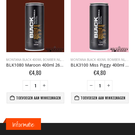
FFITI SPUITBUSSEN
ONTANA BLACK BOMBER.NL
MONTANA BLACK 400ML BOMBER.NL
,
MONTANA GRAFFITI SPUITBUSSEN
,
MONTANA BLACK BOMBER.NL
MONTANA BLACK 400ML BOMBER.NL
,
MONTANA GRAFFI
,
MONT
BLK1080 Maroon 400ml 263514
BLK3100 Miss Piggy 400ml 263781
€
4,80
€
4,80
TOEVOEGEN AAN WINKELWAGEN
TOEVOEGEN AAN WINKELWAGEN
Informatie: