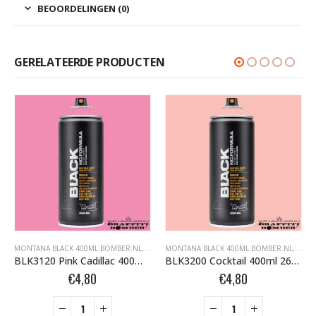
BEOORDELINGEN (0)
GERELATEERDE PRODUCTEN
FFITI SPUITBUSSEN
ONTANA BLACK BOMBER.NL
MONTANA BLACK 400ML BOMBER.NL
,
MONTANA GRAFFITI SPUITBUSSEN
,
MONTANA BLACK BOMBER.NL
MONTANA BLACK 400ML BOMBER.NL
,
MONTANA GRAFFI
,
MONT
BLK3120 Pink Cadillac 400ml 263798
BLK3200 Cocktail 400ml 263637
€
4,80
€
4,80