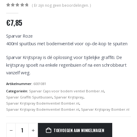
( Er zijn nog geen beoordelingen. )
0
out of 5
€
7,85
Sparvar Roze
400ml spuitbus met bodemventiel voor op-de-kop te spuiten
Sparvar Krijtspray is dé oplossing voor tijdelijke graffiti. De
krijtspray spoelt na enkele regenbuien of na een schrobbeurt
vanzelf weg.
Artikelnummer:
6001081
Categorieën:
Sparvar Caps voor bodem ventiel Bomber.nl
,
Sparvar Graffiti Spuitbussen
,
Sparvar Krijtspray
,
Sparvar Krijtspray Bodemventiel Bomber.nl
,
Sparvar Krijtspray Bodemventiel Bomber.nl
,
Sparvar Krijtspray Bomber.nl
TOEVOEGEN AAN WINKELWAGEN