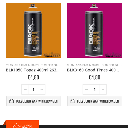
FFITI SPUITBUSSEN
ONTANA BLACK BOMBER.NL
MONTANA BLACK 400ML BOMBER.NL
,
MONTANA GRAFFITI SPUITBUSSEN
,
MONTANA BLACK BOMBER.NL
MONTANA BLACK 400ML BOMBER.NL
,
MONTANA GRAFFI
,
MONT
BLK1050 Topaz 400ml 263491
BLK3160 Good Times 400ml 351969
€
4,80
€
4,80
TOEVOEGEN AAN WINKELWAGEN
TOEVOEGEN AAN WINKELWAGEN
Informatie: