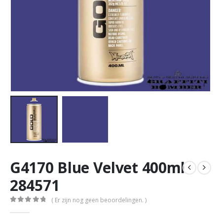
G4170 Blue Velvet 400ml
284571
( Er zijn nog geen beoordelingen. )
0
out of 5