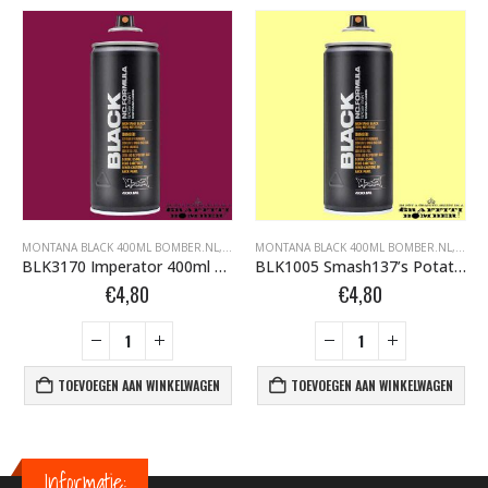
FFITI SPUITBUSSEN
ONTANA BLACK BOMBER.NL
MONTANA BLACK 400ML BOMBER.NL
,
MONTANA GRAFFITI SPUITBUSSEN
,
MONTANA BLACK BOMBER.NL
MONTANA BLACK 400ML BOMBER.NL
,
MONTANA GRAFFI
,
MONT
BLK3170 Imperator 400ml 351976
BLK1005 Smash137’s Potatoes 400ml 289941
€
4,80
€
4,80
TOEVOEGEN AAN WINKELWAGEN
TOEVOEGEN AAN WINKELWAGEN
Informatie: