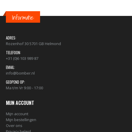
Informatie:
ADRES:
Rozenhof 30 5701 GB Helmond
TELEFOON:
+31 (0)6 103 989 87
EMAIL:
info@bomber.nl
GEOPEND OP:
Ma t/m Vr 9:00 - 17:00
MIJN ACCOUNT
Mijn account
Mijn bestellingen
Over ons
Privacy beleid