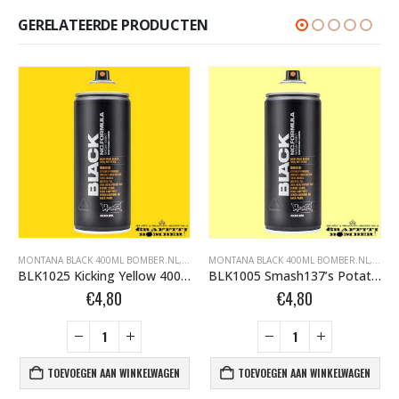
GERELATEERDE PRODUCTEN
FFITI SPUITBUSSEN
ONTANA BLACK BOMBER.NL
MONTANA BLACK 400ML BOMBER.NL
,
MONTANA GRAFFITI SPUITBUSSEN
,
MONTANA BLACK BOMBER.NL
MONTANA BLACK 400ML BOMBER.NL
,
MONTANA GRAFFI
,
MONT
BLK1025 Kicking Yellow 400ml 263460
BLK1005 Smash137’s Potatoes 400ml 289941
€
4,80
€
4,80
TOEVOEGEN AAN WINKELWAGEN
TOEVOEGEN AAN WINKELWAGEN