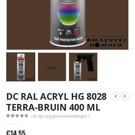
DC RAL ACRYL HG 8028
TERRA-BRUIN 400 ML
( Er zijn nog geen beoordelingen. )
0
out of 5
€
14,55