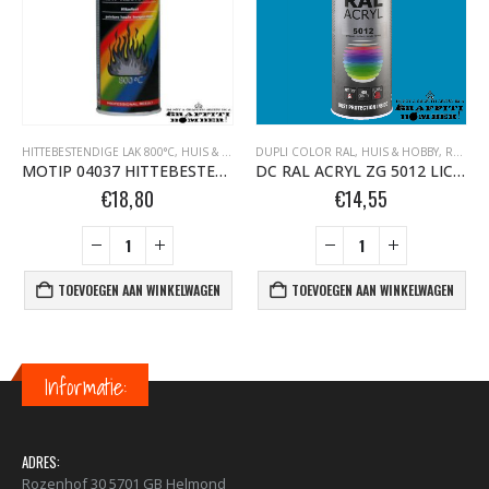
HITTEBESTENDIGE LAK 800°C
,
MOTIP HITTEBESTENDIGE LAK 800°C BOMBER.NL
,
HUIS & HOBBY, RAL
DUPLI COLOR RAL
,
MOTIP HITTEBESTENDIGE LAK 800°C
,
MOTIP SPUITBUSSEN
,
HUIS & HOBBY, RAL
,
ZI
MOTIP 04037 HITTEBESTENDIGE LAK 800°C 400ML ANTRACIET
DC RAL ACRYL ZG 5012 LICHT-BLAUW 400 ML
€
18,80
€
14,55
TOEVOEGEN AAN WINKELWAGEN
TOEVOEGEN AAN WINKELWAGEN
Informatie:
ADRES:
Rozenhof 30 5701 GB Helmond