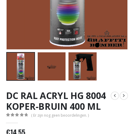
DC RAL ACRYL HG 8004
KOPER-BRUIN 400 ML
( Er zijn nog geen beoordelingen. )
0
out of 5
€
14,55