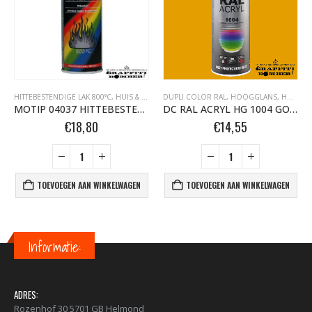
HITTEBESTENDIGE LAK 800°C
,
MOTIP HITTEBESTENDIGE LAK 800°C BOMBER.NL
,
HUIS & HOBBY, RAL
DUPLI COLOR RAL
,
MOTIP HITTEBESTENDIGE LAK 800°C
,
MOTIP SPUITBUSSEN
,
HOOGGLANS
,
HUIS & HOBBY, RAL
MOTIP 04037 HITTEBESTENDIGE LAK 800°C 400ML ANTRACIET
DC RAL ACRYL HG 1004 GOUD-GEEL 400 ML
€
18,80
€
14,55
TOEVOEGEN AAN WINKELWAGEN
TOEVOEGEN AAN WINKELWAGEN
Informatie:
ADRES:
Rozenhof 30 5701 GB Helmond