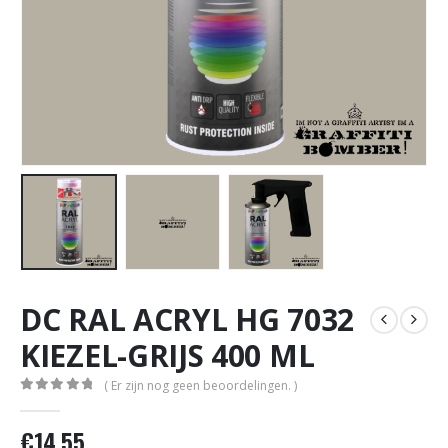
DC RAL ACRYL HG 7032
KIEZEL-GRIJS 400 ML
( Er zijn nog geen beoordelingen. )
0
out of 5
€
14,55