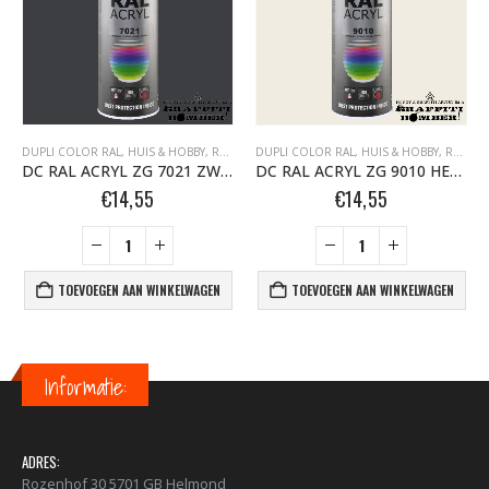
00°C BOMBER.NL
DUPLI COLOR RAL
,
MOTIP HITTEBESTENDIGE LAK 800°C BOMBER.NL
,
MOTIP SPUITBUSSEN
,
HUIS & HOBBY, RAL
,
ZIJDEGLANS
DUPLI COLOR RAL
,
MOTIP SPUITBUSSEN
,
HUIS & HOBBY, RAL
,
ZI
DC RAL ACRYL ZG 7021 ZWART-GRIJS 400 ML
DC RAL ACRYL ZG 9010 HELDER-WIT 400 ML
€
14,55
€
14,55
TOEVOEGEN AAN WINKELWAGEN
TOEVOEGEN AAN WINKELWAGEN
Informatie:
ADRES:
Rozenhof 30 5701 GB Helmond