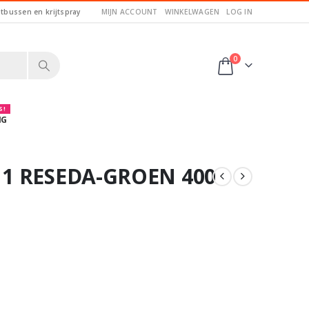
itbussen en krijtspray
MIJN ACCOUNT
WINKELWAGEN
LOG IN
0
 !
NG
11 RESEDA-GROEN 400