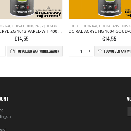
OR RAL
,
HUIS & HOBBY, RAL
,
ZIJDEGLANS
DUPLI COLOR RAL
,
HOOGGLANS
,
HUIS &
DC RAL ACRYL ZG 1013 PAREL-WIT 400 ML
€
14,55
€
14,55
TOEVOEGEN AAN WINKELWAGEN
TOEVOEGEN AAN W
OUNT
V
nt
llingen
leid