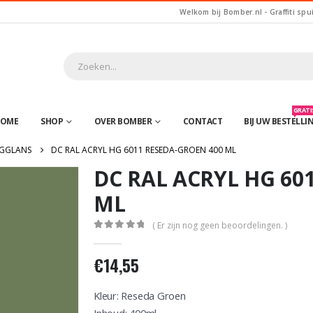
Welkom bij Bomber.nl - Graffiti spu
GRATIS
OME
SHOP
OVER BOMBER
CONTACT
BIJ UW BESTELLI
GGLANS
DC RAL ACRYL HG 6011 RESEDA-GROEN 400 ML
DC RAL ACRYL HG 60
ML
( Er zijn nog geen beoordelingen. )
0
out of 5
€
14,55
Kleur: Reseda Groen