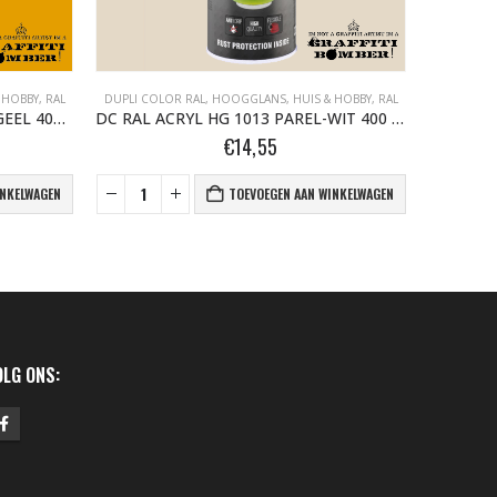
 HOBBY, RAL
DUPLI COLOR RAL
,
HOOGGLANS
,
HUIS & HOBBY, RAL
DUPLI CO
DC RAL ACRYL HG 1004 GOUD-GEEL 400 ML
DC RAL ACRYL HG 1013 PAREL-WIT 400 ML
€
14,55
INKELWAGEN
TOEVOEGEN AAN WINKELWAGEN
OLG ONS: